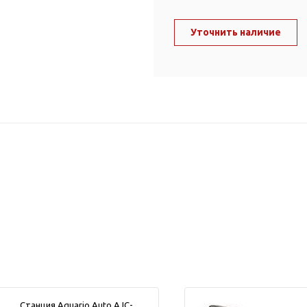
ль и крепеж
Комплектующие
анги
Уточнить наличие
Корпус фильтра
Д и PPR
Сменные элементы
Стационарные фильтры
лекс
Комплекты картриджей
для PPR-труб
Комплетующие
 герметики,
Питьевые системы
очистки
Фильтры-кувшины
Кувшины
Сменные элементы
Станция Aquario Auto AJC-