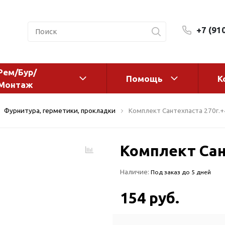
+7 (91
Рем/Бур/
Помощь
К
Монтаж
 оборудование и
Фильтры и сменные эл
Фурнитура, герметики, прокладки
Комплект Сантехпаста 270г.+4
а
Системы очистки воды
Комплектующие
Комплект Сант
авления
Реагенты
 для систем
Фильтрующие среды
Наличие:
Под заказ до 5 дней
ения
Системы фильтрации
BWT
дранты
154 руб.
Магистральные фильтр
 адаптеры
Гейзер