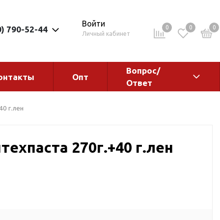
Войти
0
0
0
0) 790-52-44
Личный кабинет
Вопрос/
онтакты
Опт
Ответ
ементы
Электрокотлы. Водонагреватели.
0 г.лен
Стабилизаторы
Водонагреватели
ехпаста 270г.+40 г.лен
Электрокотлы
ы