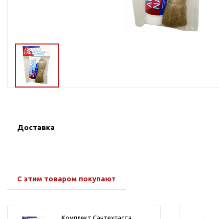
Тросы,кабе
Насосные станции
Трубы и шл
Скважинные
центробежные насосы
Фитинги ПН
Насосы бытовые (1-
ПНД
фазные)
ПНД Джи
Насосы промышленные
Фитинги 
(3х-фазные)
Фурнитура,
Вибрационные насосы
прокладки
Винтовые насосы
Доставка
Дренаж и канализация
Шламовые насосы
Дренажные насосы
Канализационные
С этим товаром покупают
установки
Фекальные насосы
Насосы для циркуляции,
Комплект Сантехпаста