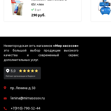
ГВС и повышения
65г.+лен
давления
8 шт
290 руб.
Циркуляционные
насосы фланцевые
Циркуляционные
насосы (сухой ротор)
Насосы для повышения
Нижегородская сеть магазинов
«Мир насосов»
давления
это большой выбор продукции высокого
Рециркуляционные
качества и современный сервис
насосы для ГВС
дополнительных услуг.
Циркуляционные
насосы резьбовые
Колодезные насосы
Насосы для фонтана и
пр. Ленина д.50
бассейна
lenina@mirnasosov.ru
Фонтанные насосы
+7(910)-790-52-44
Насосы и оборудование