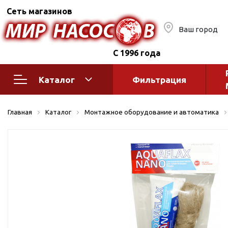
Сеть магазинов
Ваш город
С 1996 года
Каталог
Фильтрация
Насосное оборудование
Монтажное
Главная
Каталог
Монтажное оборудование и автоматика
автоматик
Поверхностные насосы
Полив
Бытовые
Шкафы упр
Горизонтальные
многоступенчатые
Автоматика
Вертикальные
водоснабж
многоступенчатые
Краны и ги
Консольно-
Оголовки и
моноблочные