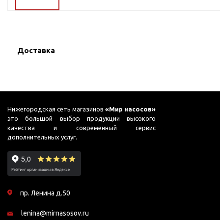
ГВС и повышения
давления
Циркуляционные
насосы фланцевые
Доставка
Циркуляционные
насосы (сухой ротор)
Насосы для повышения
давления
Рециркуляционные
Нижегородская сеть магазинов
«Мир насосов»
насосы для ГВС
это большой выбор продукции высокого
качества и современный сервис
Циркуляционные
дополнительных услуг.
насосы резьбовые
Колодезные насосы
Насосы для фонтана и
бассейна
пр. Ленина д.50
Фонтанные насосы
lenina@mirnasosov.ru
Насосы и оборудование