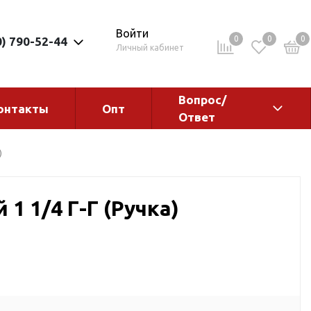
Войти
0
0
0
0) 790-52-44
Личный кабинет
Вопрос/
онтакты
Опт
Ответ
ементы
Электрокотлы. Водонагреватели.
)
Стабилизаторы
Водонагреватели
1 1/4 Г-Г (Ручка)
Электрокотлы
ы