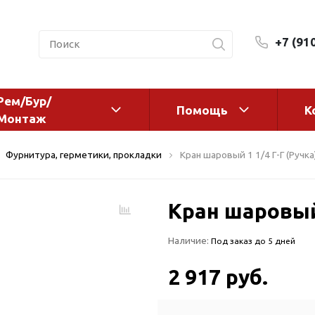
+7 (91
Рем/Бур/
Помощь
К
Монтаж
 оборудование и
Фильтры и сменные эл
Фурнитура, герметики, прокладки
Кран шаровый 1 1/4 Г-Г (Ручка
а
Системы очистки воды
Комплектующие
Кран шаровый 
авления
Реагенты
 для систем
Фильтрующие среды
Наличие:
Под заказ до 5 дней
ения
Системы фильтрации
BWT
дранты
2 917 руб.
Магистральные фильтр
 адаптеры
Гейзер