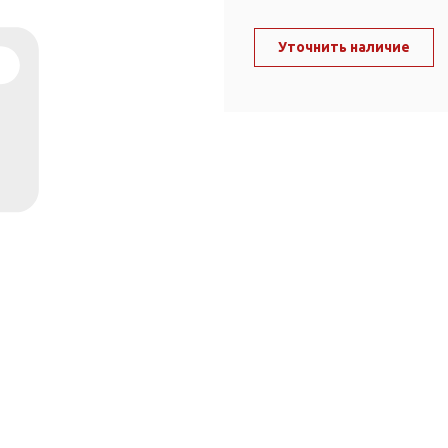
ль и крепеж
Комплектующие
анги
Уточнить наличие
Корпус фильтра
Д и PPR
Сменные элементы
Стационарные фильтры
лекс
Комплекты картриджей
для PPR-труб
Комплетующие
 герметики,
Питьевые системы
очистки
Фильтры-кувшины
Кувшины
Сменные элементы