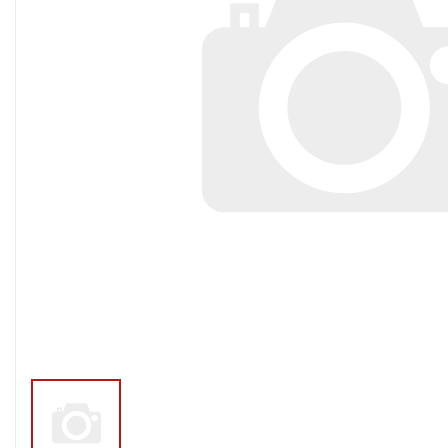
Тросы,кабе
Насосные станции
Трубы и шл
Скважинные
центробежные насосы
Фитинги ПН
Насосы бытовые (1-
ПНД
фазные)
ПНД Джи
Насосы промышленные
Фитинги 
(3х-фазные)
Фурнитура,
Вибрационные насосы
прокладки
Винтовые насосы
Дренаж и канализация
Шламовые насосы
Дренажные насосы
Канализационные
установки
Фекальные насосы
Насосы для циркуляции,