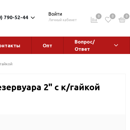
Войти
0
0
0
0) 790-52-44
Личный кабинет
Вопрос/
онтакты
Опт
Ответ
ементы
Электрокотлы. Водонагреватели.
/гайкой
Стабилизаторы
Водонагреватели
зервуара 2" с к/гайкой
Электрокотлы
ы