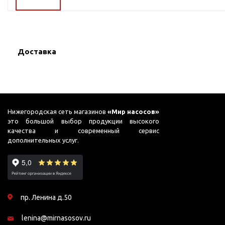
ГВС и повышения
давления
Циркуляционные
насосы фланцевые
Доставка
Циркуляционные
насосы (сухой ротор)
Насосы для повышения
давления
Рециркуляционные
Нижегородская сеть магазинов
«Мир насосов»
насосы для ГВС
это большой выбор продукции высокого
качества и современный сервис
Циркуляционные
дополнительных услуг.
насосы резьбовые
Колодезные насосы
Насосы для фонтана и
бассейна
пр. Ленина д.50
Фонтанные насосы
lenina@mirnasosov.ru
Насосы и оборудование