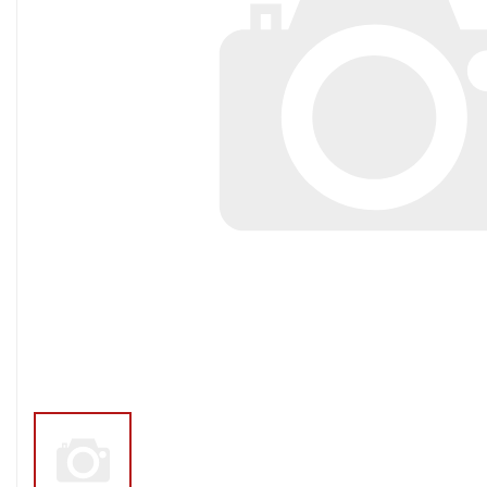
Тросы,кабе
Насосные станции
Трубы и шл
Скважинные
центробежные насосы
Фитинги ПН
Насосы бытовые (1-
ПНД
фазные)
ПНД Джи
Насосы промышленные
Фитинги 
(3х-фазные)
Фурнитура,
Вибрационные насосы
прокладки
Винтовые насосы
Дренаж и канализация
Шламовые насосы
Дренажные насосы
Канализационные
установки
Фекальные насосы
Насосы для циркуляции,