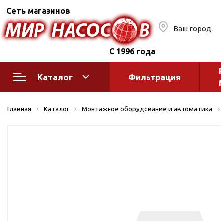
Сеть магазинов
Ваш город
С 1996 года
Каталог
Фильтрация
Насосное оборудование
Монтажное
Главная
Каталог
Монтажное оборудование и автоматика
автоматик
Поверхностные насосы
Полив
Бытовые
Шкафы упр
Горизонтальные
многоступенчатые
Автоматика
Вертикальные
водоснабж
многоступенчатые
Краны и ги
Консольно-
Оголовки и
моноблочные