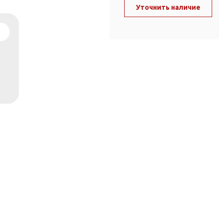
ль и крепеж
Уточнить наличие
Комплектующие
анги
Корпус фильтра
Д и PPR
Сменные элементы
Стационарные фильтры
лекс
Комплекты картриджей
для PPR-труб
Комплетующие
 герметики,
Питьевые системы
очистки
Фильтры-кувшины
Кувшины
Сменные элементы