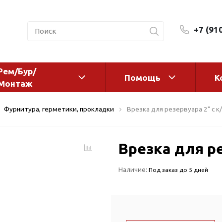
+7 (91
Рем/Бур/
Помощь
К
Монтаж
 оборудование и
Фильтры и сменные эл
Фурнитура, герметики, прокладки
Врезка для резервуара 2" с к
а
Системы очистки воды
Комплектующие
Врезка для ре
авления
Реагенты
 для систем
Фильтрующие среды
Наличие:
Под заказ до 5 дней
ения
Системы фильтрации
BWT
дранты
Магистральные фильтр
 адаптеры
Гейзер