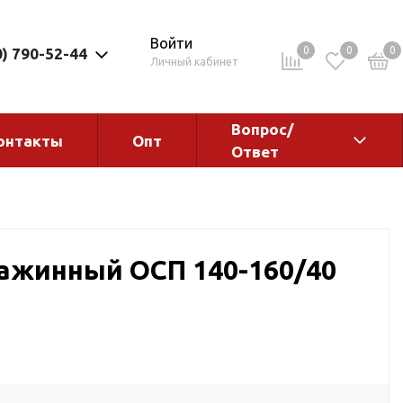
Войти
0
0
0
0) 790-52-44
Личный кабинет
Вопрос/
онтакты
Опт
Ответ
ементы
Электрокотлы. Водонагреватели.
Стабилизаторы
Водонагреватели
ажинный ОСП 140-160/40
Электрокотлы
ы