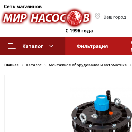
Сеть магазинов
Ваш город
С 1996 года
Каталог
Фильтрация
Насосное оборудование
Монтажное
Главная
Каталог
Монтажное оборудование и автоматика
автоматик
Поверхностные насосы
Полив
Бытовые
Шкафы упр
Горизонтальные
многоступенчатые
Автоматика
Вертикальные
водоснабж
многоступенчатые
Краны и ги
Консольно-
Оголовки и
моноблочные