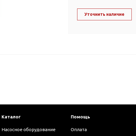
ль и крепеж
Комплектующие
анги
Уточнить наличие
Корпус фильтра
Д и PPR
Сменные элементы
Стационарные фильтры
лекс
Комплекты картриджей
для PPR-труб
Комплетующие
 герметики,
Питьевые системы
очистки
Фильтры-кувшины
Кувшины
Сменные элементы
Каталог
Помощь
Насосное оборудование
Оплата