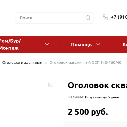
+7 (91
Рем/Бур/
Помощь
К
Монтаж
 оборудование и
Фильтры и сменные эл
Оголовки и адаптеры
Оголовок скважинный ОСП 140-160/40
а
Системы очистки воды
Комплектующие
Оголовок скв
авления
Реагенты
 для систем
Фильтрующие среды
Наличие:
Под заказ до 5 дней
ения
Системы фильтрации
BWT
дранты
2 500 руб.
Магистральные фильтр
 адаптеры
Гейзер