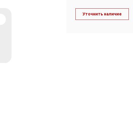
ль и крепеж
Комплектующие
анги
Уточнить наличие
Корпус фильтра
Д и PPR
Сменные элементы
Стационарные фильтры
лекс
Комплекты картриджей
для PPR-труб
Комплетующие
 герметики,
Питьевые системы
очистки
Фильтры-кувшины
Кувшины
Сменные элементы