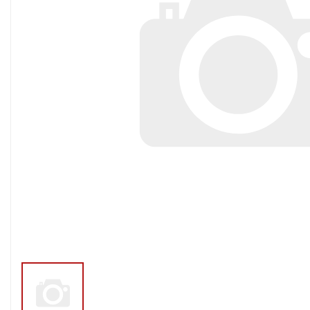
Тросы,кабе
Насосные станции
Трубы и шл
Скважинные
центробежные насосы
Фитинги ПН
Насосы бытовые (1-
ПНД
фазные)
ПНД Джи
Насосы промышленные
Фитинги 
(3х-фазные)
Фурнитура,
Вибрационные насосы
прокладки
Винтовые насосы
Дренаж и канализация
Шламовые насосы
Дренажные насосы
Канализационные
установки
Фекальные насосы
Насосы для циркуляции,