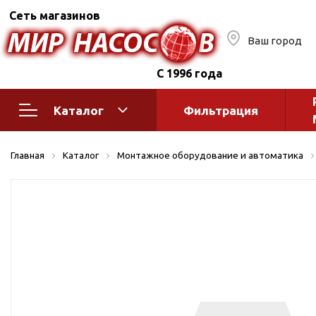
Сеть магазинов
Ваш город
С 1996 года
Каталог
Фильтрация
Насосное оборудование
Монтажное
Главная
Каталог
Монтажное оборудование и автоматика
автоматик
Поверхностные насосы
Полив
Бытовые
Шкафы упр
Горизонтальные
многоступенчатые
Автоматика
Вертикальные
водоснабж
многоступенчатые
Краны и ги
Консольно-
Оголовки и
моноблочные