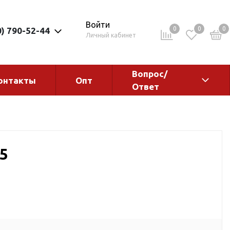
Войти
0
0
0
0) 790-52-44
Личный кабинет
Вопрос/
онтакты
Опт
Ответ
ементы
Электрокотлы. Водонагреватели.
Стабилизаторы
Водонагреватели
5
Электрокотлы
ы