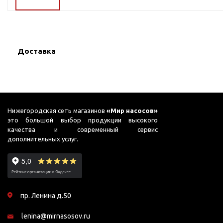
ГВС и повышения
давления
Циркуляционные
насосы фланцевые
Доставка
Циркуляционные
насосы (сухой ротор)
Насосы для повышения
давления
Рециркуляционные
Нижегородская сеть магазинов
«Мир насосов»
насосы для ГВС
это большой выбор продукции высокого
качества и современный сервис
Циркуляционные
дополнительных услуг.
насосы резьбовые
Колодезные насосы
Насосы для фонтана и
бассейна
пр. Ленина д.50
Фонтанные насосы
lenina@mirnasosov.ru
Насосы и оборудование