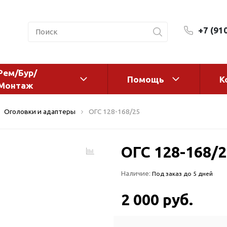
+7 (91
Рем/Бур/
Помощь
К
Монтаж
 оборудование и
Фильтры и сменные эл
Оголовки и адаптеры
ОГС 128-168/25
а
Системы очистки воды
Комплектующие
ОГС 128-168/2
авления
Реагенты
 для систем
Фильтрующие среды
Наличие:
Под заказ до 5 дней
ения
Системы фильтрации
BWT
дранты
2 000 руб.
Магистральные фильтр
 адаптеры
Гейзер