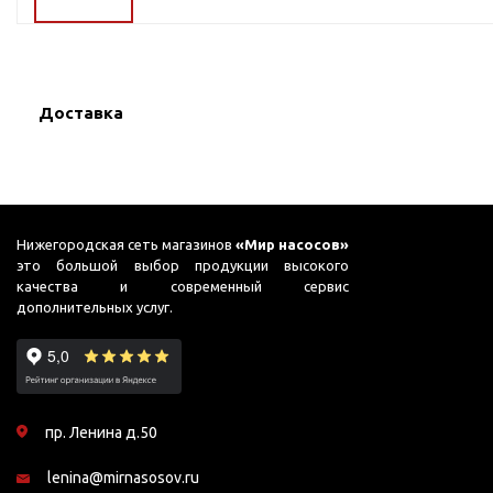
ГВС и повышения
давления
Циркуляционные
насосы фланцевые
Доставка
Циркуляционные
насосы (сухой ротор)
Насосы для повышения
давления
Рециркуляционные
Нижегородская сеть магазинов
«Мир насосов»
насосы для ГВС
это большой выбор продукции высокого
качества и современный сервис
Циркуляционные
дополнительных услуг.
насосы резьбовые
Колодезные насосы
Насосы для фонтана и
бассейна
пр. Ленина д.50
Фонтанные насосы
lenina@mirnasosov.ru
Насосы и оборудование