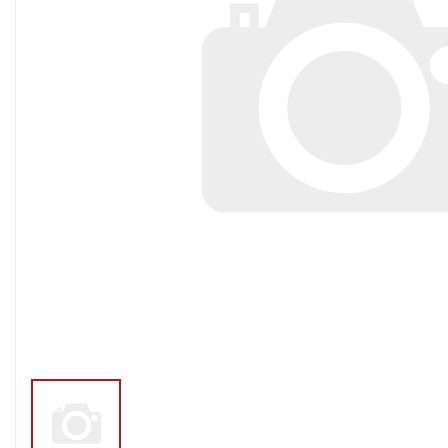
Тросы,кабе
Насосные станции
Трубы и шл
Скважинные
центробежные насосы
Фитинги ПН
Насосы бытовые (1-
ПНД
фазные)
ПНД Джи
Насосы промышленные
Фитинги 
(3х-фазные)
Фурнитура,
Вибрационные насосы
прокладки
Винтовые насосы
Дренаж и канализация
Шламовые насосы
Дренажные насосы
Канализационные
установки
Фекальные насосы
Насосы для циркуляции,