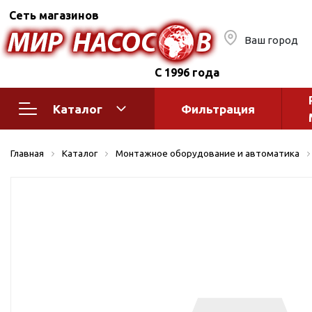
Сеть магазинов
Ваш город
С 1996 года
Каталог
Фильтрация
Насосное оборудование
Монтажное
Главная
Каталог
Монтажное оборудование и автоматика
автоматик
Поверхностные насосы
Полив
Бытовые
Шкафы упр
Горизонтальные
многоступенчатые
Автоматика
Вертикальные
водоснабж
многоступенчатые
Краны и ги
Консольно-
Оголовки и
моноблочные