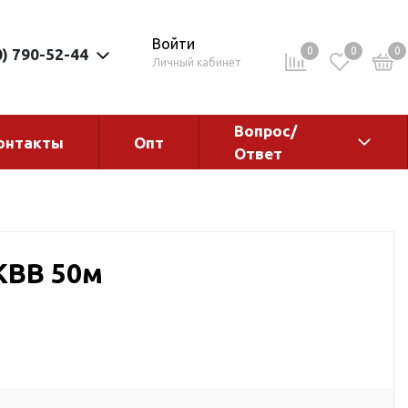
Войти
0
0
0
0) 790-52-44
Личный кабинет
Вопрос/
онтакты
Опт
Ответ
ементы
Электрокотлы. Водонагреватели.
Стабилизаторы
Водонагреватели
 КВВ 50м
Электрокотлы
ы