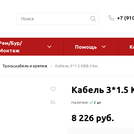
+7 (91
Рем/Бур/
Помощь
К
Монтаж
 оборудование и
Фильтры и сменные эл
Тросы,кабель и крепеж
Кабель 3*1.5 КВВ 50м
а
Системы очистки воды
Комплектующие
Кабель 3*1.5
авления
Реагенты
 для систем
Фильтрующие среды
Наличие:
2 шт
ения
Системы фильтрации
BWT
дранты
8 226 руб.
Магистральные фильтр
 адаптеры
Гейзер