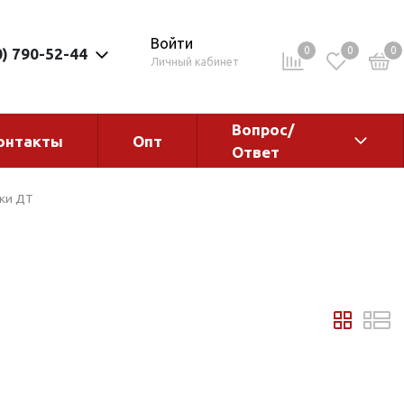
Войти
0
0
0
0) 790-52-44
Личный кабинет
Вопрос/
онтакты
Опт
Ответ
ементы
Электрокотлы. Водонагреватели.
чки ДТ
Стабилизаторы
Водонагреватели
Электрокотлы
ы