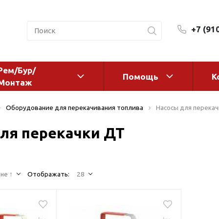
+7 (91
Рем/Бур/
Помощь
К
Монтаж
 оборудование и
Фильтры и сменные эл
Оборудование для перекачивания топлива
Насосы для перека
а
Системы очистки воды
ля перекачки ДТ
Комплектующие
авления
Реагенты
 для систем
Фильтрующие среды
ения
не ↑
Отображать:
28
Системы фильтрации
BWT
дранты
Магистральные фильтр
 адаптеры
Гейзер