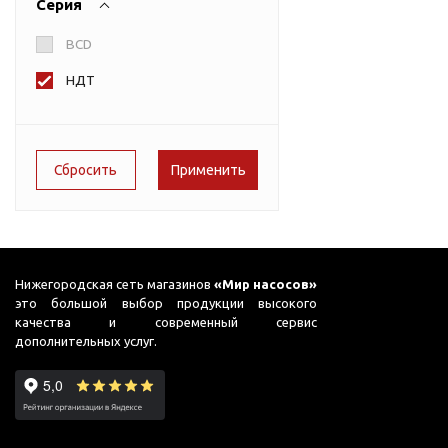
Серия
для бассейнов
Vodotok
Гидроаккумуляторы и
BCD
расширительные баки
НДТ
Гидроаккумуляторы
Комплектующие для
расширительных баков
Мембраны и фланцы
Расширительные баки
Аренда
Нижегородская сеть магазинов
«Мир насосов»
Оборудование для перекачивания
Запчасти
это большой выбор продукции высокого
топлива
качества и современный сервис
Leo
дополнительных услуг.
Насосы для перекачки
Unipump
бензина
Конденсат
Насосы для перекачки
Aquario
ДТ