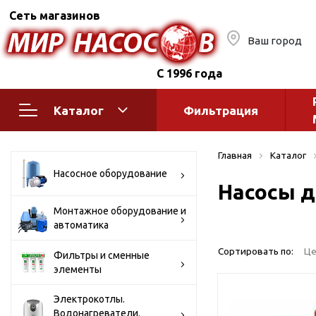
Сеть магазинов
Ваш город
С 1996 года
Каталог
Фильтрация
Насосное оборудование
Монтажное
Главная
Каталог
автоматик
Поверхностные насосы
Насосное оборудование
Насосы д
Полив
Бытовые
Шкафы упр
Горизонтальные
Монтажное оборудование и
автоматика
многоступенчатые
Автоматика
Вертикальные
водоснабж
Сортировать по:
Це
Фильтры и сменные
многоступенчатые
элементы
Краны и ги
Консольно-
Оголовки и
моноблочные
Электрокотлы.
Водонагреватели.