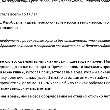
 но воду станция уже не подняла. Первая мысль - наверно сгор
отала всего-то 14 лет!
. Разобрали гидравлическую часть насоса и выяснилось, что
 сплавилось.
тработать при закрытых кранах без отключения, что называет
гидравлике закипает и сваривает все пластиковые детали гидра
е колесо сделано из латуни - ему кипящая вода нипочем! М
не дошел до точки невозврата. Причина поломки оказалась про
звесью глины
, которая присутствовала в воде, пусть и в оче
ку реле очень мал, (всего 3 мм.) то с годами он может забить
 прочистили, реле менять смысла не было так как работает и
т всем заводским параметрам!
 мы и рады, нам за своё оборудование не стыдно, столько лет
ьнейшей эксплуатации насоса!