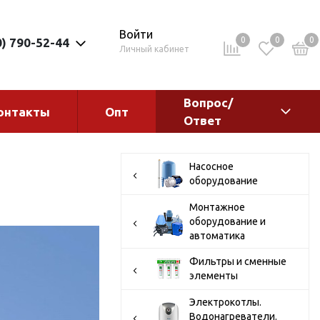
Войти
0
0
0
0) 790-52-44
Личный кабинет
Вопрос/
онтакты
Опт
Ответ
ементы
Электрокотлы. Водонагреватели.
Стабилизаторы
Насосное
оборудование
Водонагреватели
Монтажное
Электрокотлы
оборудование и
автоматика
Фильтры и сменные
элементы
ы
Электрокотлы.
Водонагреватели.