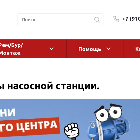
+7 (91
Рем/Бур/
Помощь
К
Монтаж
 оборудование и
Фильтры и сменные эл
а
Системы очистки воды
 насосной станции.
Комплектующие
авления
Реагенты
 для систем
Фильтрующие среды
ения
Системы фильтрации
BWT
дранты
Магистральные фильтр
 адаптеры
Гейзер