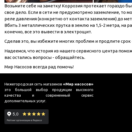
Подшипник
Насосы для перекачки
Возьмите себе на заметку! Коррозия протекает гораздо б
DAB
масел
свое дело. Если в сети не предусмотрено заземление, то м
реле давления (конкретно от контакта заземления) до ме
Jemix
Вбить 3 металлических прутка в землю на 1,5-2 метра, на р
Джилекс
конечно, все это вывести в электрощит.
Сделав это, вы избежите многих проблем и продлите срок
Надеемся, что история из нашего сервисного центра помож
вас остались вопросы - обращайтесь.
Мир Насосов всегда рад помочь!
Нижегородская сеть магазинов
«Мир насосов»
это большой выбор продукции высокого
качества и современный сервис
дополнительных услуг.