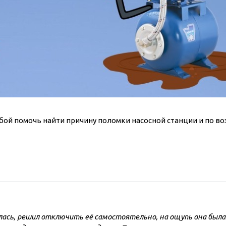
ль и крепеж
Комплектующие
анги
Корпус фильтра
Д и PPR
Сменные элементы
Стационарные фильтры
лекс
Комплекты картриджей
для PPR-труб
Комплетующие
 герметики,
Питьевые системы
очистки
бой помочь найти причину поломки насосной станции и по в
Фильтры-кувшины
Кувшины
Сменные элементы
ась, решил отключить её самостоятельно, на ощупь она была 