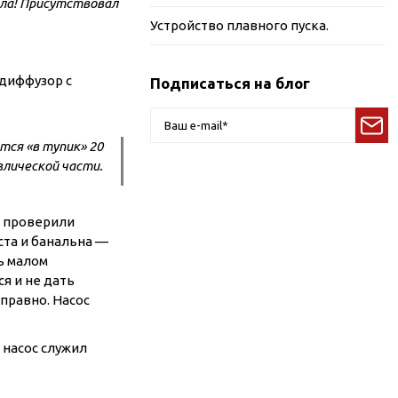
ела! Присутствовал
Устройство плавного пуска.
 диффузор с
Подписаться на блог
ся «в тупик» 20
влической части.
ы проверили
ста и банальна —
нь малом
ся и не дать
справно. Насос
 насос служил