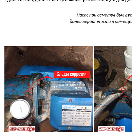
для бассейнов
Гидроаккумуляторы и
Насос при осмотре был вес
расширительные баки
долей вероятности в помещен
Гидроаккумуляторы
Комплектующие для
расширительных баков
Мембраны и фланцы
Расширительные баки
Аренда
Оборудование для перекачивания
Запчасти
топлива
Leo
Насосы для перекачки
Unipump
бензина
Конденсат
Насосы для перекачки
Aquario
ДТ