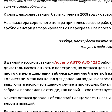
ей остыть и после остывания попробовал запустить еще раз,
ГВС и повышения
сильный запах обмотки.
давления
К слову, насосная станция была куплена в 2008 году - отраб
Циркуляционные
насосы фланцевые
Наши мастера сервисного центра принялись за свою работу
трубкой внутри деформировался от перегрева. Всё просто
Циркуляционные
насосы (сухой ротор)
Вообще, насосу достаточно о
Насосы для повышения
минут, и вода в 
давления
Рециркуляционные
насосы для ГВС
В данной насосной станции
Aquario AUTO AJC-125C
рабоче
Циркуляционные
двигатель насоса, он хоть и перегрелся, но остался цел, 
насосы резьбовые
проток в реле давления забился ржавчиной и легкой в
количестве. А так как канал для давления воды на автомати
Колодезные насосы
выключить насос, что в данном случае и произошло. Канал
Насосы для фонтана и
собрали, проверили на стенде, как новый — соответствуе
бассейна
Клиент остался доволен, обещал зайти еще через 14 лет! А
Фонтанные насосы
верой и правдой.
Насосы и оборудование
Единственно, дали клиенту важные рекомендации для дал