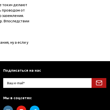
е токи» делают
ть проводом от
р заземления.
тр. Впоследствии
ия, ну а если у
Подписаться на нас
Мы в соцсетях: