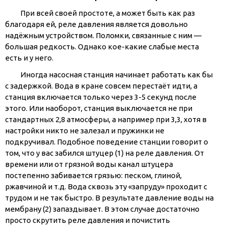
При всей своей простоте, а может быть как раз
благодаря ей, реле давления является довольно
надёжным устройством. Поломки, связанные с ним —
большая редкость. Однако кое-какие слабые места
есть и у него.
Иногда насосная станция начинает работать как бы
с задержкой. Вода в кране совсем перестаёт идти, а
станция включается только через 3-5 секунд после
этого. Или наоборот, станция выключается не при
стандартных 2,8 атмосферы, а например при 3,3, хотя в
настройки никто не залезал и пружинки не
подкручивал. Подобное поведение станции говорит о
том, что у вас забился штуцер (1) на реле давления. От
времени или от грязной воды канал штуцера
постепенно забивается грязью: песком, глиной,
ржавчиной и т.д. Вода сквозь эту «запруду» проходит с
трудом и не так быстро. В результате давление воды на
мембрану (2) запаздывает. В этом случае достаточно
просто скрутить реле давления и почистить