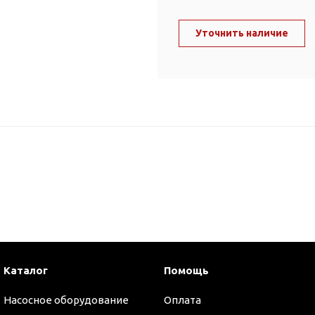
ль и крепеж
Комплектующие
анги
Уточнить наличие
Корпус фильтра
Д и PPR
Сменные элементы
Стационарные фильтры
лекс
Комплекты картриджей
для PPR-труб
Комплетующие
 герметики,
Питьевые системы
очистки
Фильтры-кувшины
Кувшины
Сменные элементы
Каталог
Помощь
Насосное оборудование
Оплата