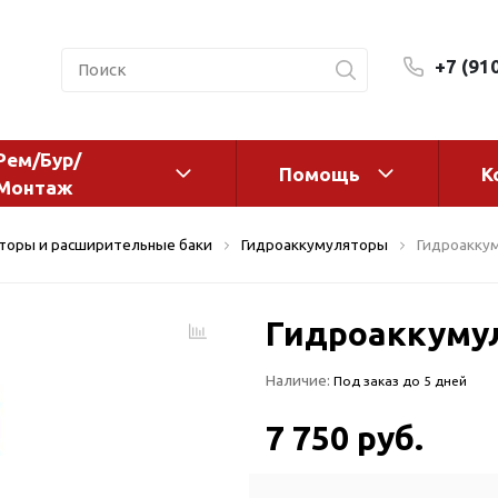
+7 (91
Рем/Бур/
Помощь
К
Монтаж
 оборудование и
Фильтры и сменные эл
торы и расширительные баки
Гидроаккумуляторы
Гидроаккум
а
Системы очистки воды
Комплектующие
Гидроаккумул
авления
Реагенты
 для систем
Фильтрующие среды
Наличие:
Под заказ до 5 дней
ения
Системы фильтрации
BWT
дранты
7 750 руб.
Магистральные фильтр
 адаптеры
Гейзер