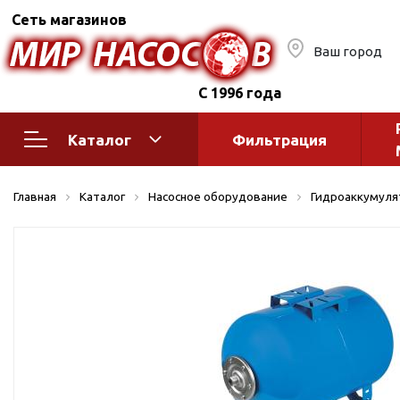
Сеть магазинов
Ваш город
С 1996 года
Каталог
Фильтрация
Насосное оборудование
Монтажное
Главная
Каталог
Насосное оборудование
Гидроаккумуля
автоматик
Поверхностные насосы
Полив
Бытовые
Шкафы упр
Горизонтальные
многоступенчатые
Автоматика
Вертикальные
водоснабж
многоступенчатые
Краны и ги
Консольно-
Оголовки и
моноблочные