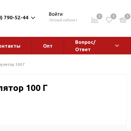
Войти
0
0
0
0) 790-52-44
Личный кабинет
Вопрос/
онтакты
Опт
Ответ
ементы
Электрокотлы. Водонагреватели.
улятор 100 Г
Стабилизаторы
Водонагреватели
ятор 100 Г
Электрокотлы
ы