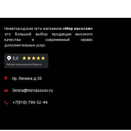
ГВС и повышения
давления
Циркуляционные
насосы фланцевые
Нижегородская сеть магазинов
«Мир насосов»
Циркуляционные
это большой выбор продукции высокого
качества и современный сервис
насосы (сухой ротор)
дополнительных услуг.
Насосы для повышения
давления
Рециркуляционные
насосы для ГВС
пр. Ленина д.50
Циркуляционные
насосы резьбовые
lenina@mirnasosov.ru
Колодезные насосы
+7(910)-790-52-44
Насосы для фонтана и
бассейна
Фонтанные насосы
Насосы и оборудование