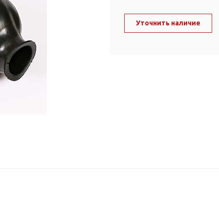
ль и крепеж
Комплектующие
анги
Уточнить наличие
Корпус фильтра
Д и PPR
Сменные элементы
Стационарные фильтры
лекс
Комплекты картриджей
для PPR-труб
Комплетующие
 герметики,
Питьевые системы
очистки
Фильтры-кувшины
Кувшины
Сменные элементы