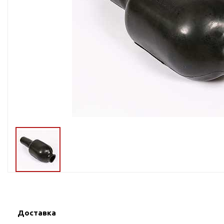
Тросы,кабе
Насосные станции
Трубы и шл
Скважинные
центробежные насосы
Фитинги ПН
Насосы бытовые (1-
ПНД
фазные)
ПНД Джи
Насосы промышленные
Фитинги 
(3х-фазные)
Фурнитура,
Вибрационные насосы
прокладки
Винтовые насосы
Дренаж и канализация
Шламовые насосы
Дренажные насосы
Канализационные
установки
Фекальные насосы
Доставка
Насосы для циркуляции,