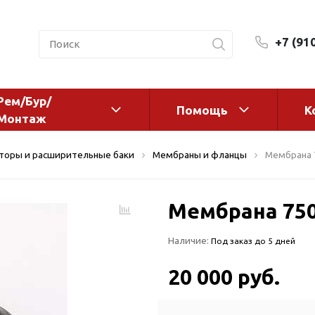
+7 (91
Рем/Бур/
Помощь
К
Монтаж
 оборудование и
Фильтры и сменные эл
торы и расширительные баки
Мембраны и фланцы
Мембрана 
а
Системы очистки воды
Комплектующие
Мембрана 75
авления
Реагенты
 для систем
Фильтрующие среды
Наличие:
Под заказ до 5 дней
ения
Системы фильтрации
BWT
дранты
20 000 руб.
Магистральные фильтр
 адаптеры
Гейзер