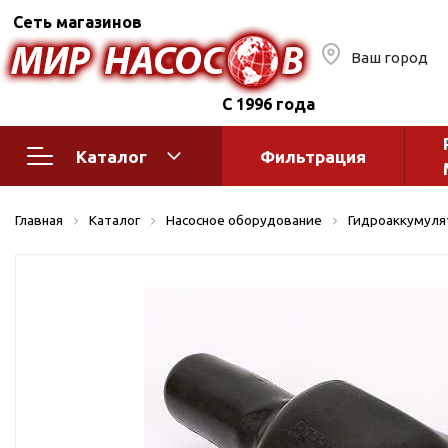
Сеть магазинов
Ваш город
С 1996 года
Каталог
Фильтрация
Насосное оборудование
Монтажное
Главная
Каталог
Насосное оборудование
Гидроаккумуля
автоматик
Поверхностные насосы
Полив
Бытовые
Шкафы упр
Горизонтальные
многоступенчатые
Автоматика
Вертикальные
водоснабж
многоступенчатые
Краны и ги
Консольно-
Оголовки и
моноблочные