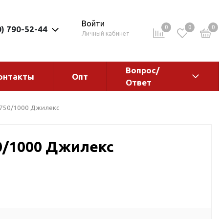
Войти
0
0
0
0) 790-52-44
Личный кабинет
Вопрос/
онтакты
Опт
Ответ
ементы
Электрокотлы. Водонагреватели.
750/1000 Джилекс
Стабилизаторы
Водонагреватели
0/1000 Джилекс
Электрокотлы
ы