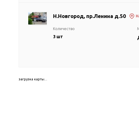
для бассейнов
Гидроаккумуляторы и
Н.Новгород, пр.Ленина д.50
Н
расширительные баки
Количество
Гидроаккумуляторы
3 шт
Комплектующие для
расширительных баков
Мембраны и фланцы
Расширительные баки
Аренда
загрузка карты...
Оборудование для перекачивания
Запчасти
топлива
Leo
Насосы для перекачки
Unipump
бензина
Конденсат
Насосы для перекачки
Aquario
ДТ