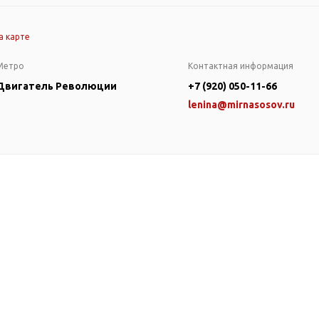
а карте
Метро
Контактная информация
Двигатель Революции
+7 (920) 050-11-66
lenina@mirnasosov.ru
оры