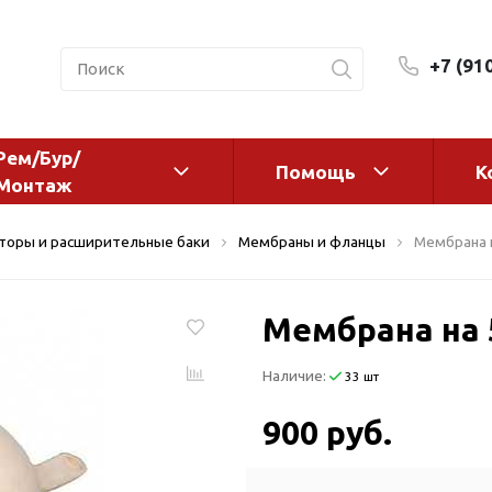
+7 (91
Рем/Бур/
Помощь
К
Монтаж
 оборудование и
Фильтры и сменные эл
торы и расширительные баки
Мембраны и фланцы
Мембрана н
а
Системы очистки воды
Комплектующие
Мембрана на 
авления
Реагенты
 для систем
Фильтрующие среды
Наличие:
33 шт
ения
Системы фильтрации
BWT
дранты
900 руб.
Магистральные фильтр
 адаптеры
Гейзер