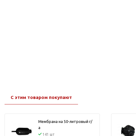
Подшипник
Насосы для перекачки
DAB
масел
Jemix
Джилекс
С этим товаром покупают
Мембрана на 50-литровый г/
а
141 шт