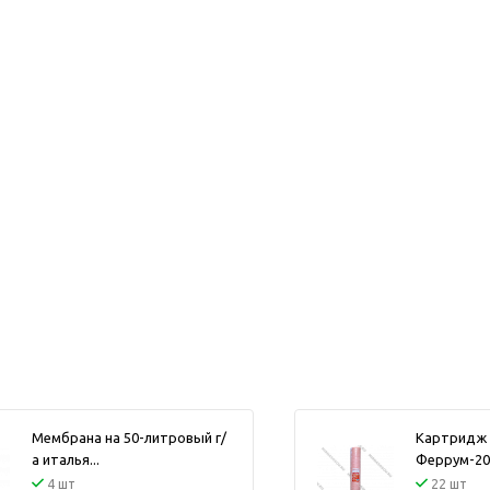
и
Мембрана на 50-литровый г/
Картридж 
а италья...
Феррум-2
4 шт
22 шт