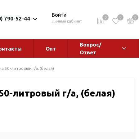
Войти
0
0
0
0) 790-52-44
Личный кабинет
Вопрос/
онтакты
Опт
Ответ
ементы
Электрокотлы. Водонагреватели.
а 50-литровый г/а, (белая)
Стабилизаторы
Водонагреватели
50-литровый г/а, (белая)
Электрокотлы
ы