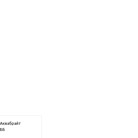
Аквабрайт
0ББ