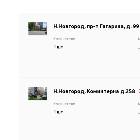
ГВС и повышения
давления
Циркуляционные
Н.Новгород, пр-т Гагарина, д. 99
насосы фланцевые
Циркуляционные
Количество
насосы (сухой ротор)
1 шт
-
Насосы для повышения
давления
Рециркуляционные
насосы для ГВС
Циркуляционные
Н.Новгород, Коминтерна д.258
насосы резьбовые
Колодезные насосы
Количество
Насосы для фонтана и
1 шт
-
бассейна
Фонтанные насосы
Насосы и оборудование