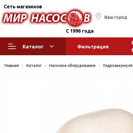
Сеть магазинов
Ваш город
С 1996 года
Каталог
Фильтрация
Насосное оборудование
Монтажное
Главная
Каталог
Насосное оборудование
Гидроаккумуля
автоматик
Поверхностные насосы
Полив
Бытовые
Шкафы упр
Горизонтальные
многоступенчатые
Автоматика
Вертикальные
водоснабж
многоступенчатые
Краны и ги
Консольно-
Оголовки и
моноблочные