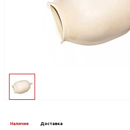
Тросы,кабе
Насосные станции
Трубы и шл
Скважинные
центробежные насосы
Фитинги ПН
Насосы бытовые (1-
ПНД
фазные)
ПНД Джи
Насосы промышленные
Фитинги 
(3х-фазные)
Фурнитура,
Вибрационные насосы
прокладки
Винтовые насосы
Дренаж и канализация
Шламовые насосы
Дренажные насосы
Канализационные
установки
Фекальные насосы
Наличие
Доставка
Насосы для циркуляции,