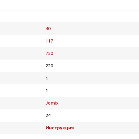
40
117
750
220
1
1
Jemix
24
Инструкция