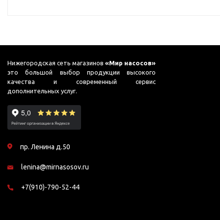
для бассейнов
Гидроаккумуляторы и
расширительные баки
Гидроаккумуляторы
Комплектующие для
Нижегородская сеть магазинов
«Мир насосов»
это большой выбор продукции высокого
расширительных баков
качества и современный сервис
Мембраны и фланцы
дополнительных услуг.
Расширительные баки
Аренда
Оборудование для перекачивания
Запчасти
пр. Ленина д.50
топлива
Leo
lenina@mirnasosov.ru
Насосы для перекачки
Unipump
бензина
+7(910)-790-52-44
Конденсат
Насосы для перекачки
Aquario
ДТ