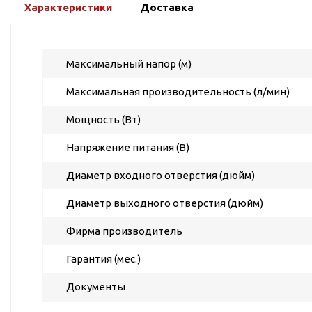
ГВС и повышения
Характеристики
Доставка
давления
Циркуляционные
насосы фланцевые
Максимальный напор (м)
Циркуляционные
Максимальная производительность (л/мин)
насосы (сухой ротор)
Насосы для повышения
Мощность (Вт)
давления
Напряжение питания (В)
Рециркуляционные
насосы для ГВС
Диаметр входного отверстия (дюйм)
Циркуляционные
насосы резьбовые
Диаметр выходного отверстия (дюйм)
Колодезные насосы
Фирма производитель
Насосы для фонтана и
Гарантия (мес.)
бассейна
Фонтанные насосы
Документы
Насосы и оборудование