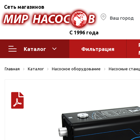
Сеть магазинов
Ваш город
С 1996 года
Каталог
Фильтрация
Насосное оборудование
Монтажное
Главная
Каталог
Насосное оборудование
Насосные стан
автоматик
Поверхностные насосы
Полив
Бытовые
Шкафы упр
Горизонтальные
многоступенчатые
Автоматика
Вертикальные
водоснабж
многоступенчатые
Краны и ги
Консольно-
Оголовки и
моноблочные