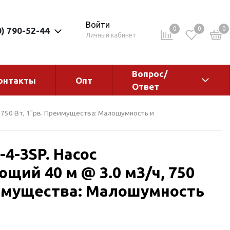
Войти
0
0
0
0) 790-52-44
Личный кабинет
Вопрос/
онтакты
Опт
Ответ
ементы
Электрокотлы. Водонагреватели.
 750 Вт, 1"рв. Преимущества: Малошумность и
Стабилизаторы
Водонагреватели
4-3SP. Насос
Электрокотлы
щий 40 м @ 3.0 м3/ч, 750
еимущества: Малошумность
ы