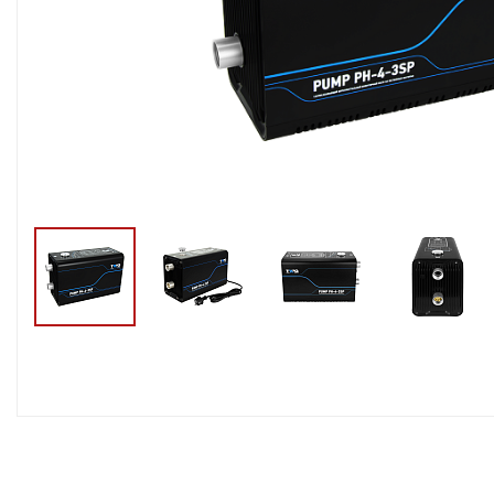
Тросы,кабе
Насосные станции
Трубы и шл
Скважинные
центробежные насосы
Фитинги ПН
Насосы бытовые (1-
ПНД
фазные)
ПНД Джи
Насосы промышленные
Фитинги 
(3х-фазные)
Фурнитура,
Вибрационные насосы
прокладки
Винтовые насосы
Дренаж и канализация
Шламовые насосы
Дренажные насосы
Канализационные
установки
Фекальные насосы
Насосы для циркуляции,