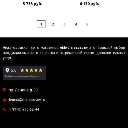
5 735 руб.
6 130 руб.
32/40 180
1
2
3
4
5
Нижегородская сеть магазинов
«Мир насосов»
это большой выбор
продукции высокого качества и современный сервис дополнительных
услуг.
пр. Ленина д.50
lenina@mirnasosov.ru
+7(910)-790-52-44