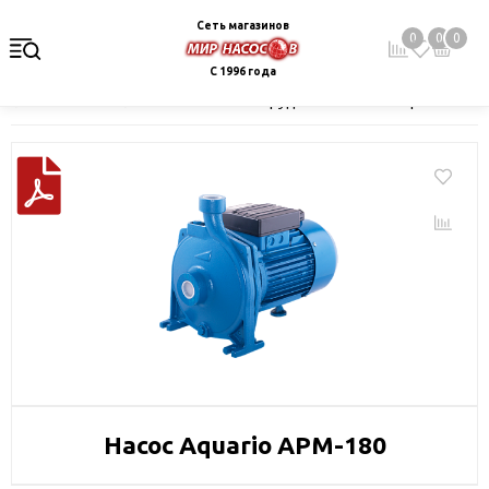
Сеть магазинов
0
0
0
С 1996 года
Главная
Каталог
Насосное оборудование
Поверхностные 
Насос Aquario APM-180