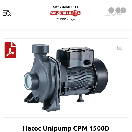
Сеть магазинов
0
0
0
С 1996 года
Главная
Каталог
Насосное оборудование
Поверхностные 
Насос Unipump CPM 1500D