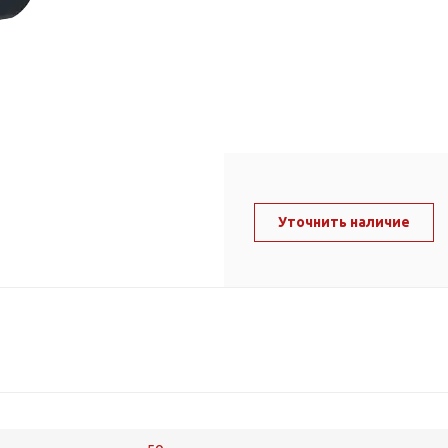
ль и крепеж
Комплектующие
анги
Корпус фильтра
Д и PPR
Сменные элементы
Стационарные фильтры
лекс
Комплекты картриджей
для PPR-труб
Комплетующие
 герметики,
Питьевые системы
Уточнить наличие
очистки
Фильтры-кувшины
Кувшины
Сменные элементы