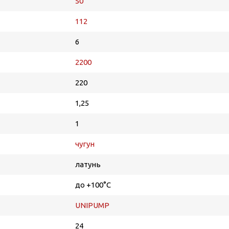
50
112
6
2200
220
1,25
1
чугун
латунь
до +100°С
UNIPUMP
24