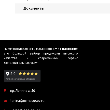
для бассейнов
Документы
Гидроаккумуляторы и
расширительные баки
Гидроаккумуляторы
Комплектующие для
расширительных баков
Мембраны и фланцы
Нижегородская сеть магазинов
«Мир насосов»
Расширительные баки
это большой выбор продукции высокого
качества и современный сервис
Аренда
дополнительных услуг.
Оборудование для перекачивания
Запчасти
топлива
Leo
Насосы для перекачки
Unipump
пр. Ленина д.50
бензина
Конденсат
Насосы для перекачки
lenina@mirnasosov.ru
Aquario
ДТ