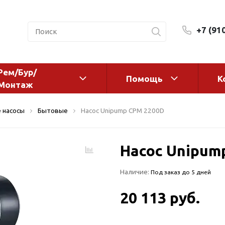
+7 (91
Рем/Бур/
Помощь
К
Монтаж
 оборудование и
Фильтры и сменные эл
 насосы
Бытовые
Насос Unipump CPM 2200D
а
Системы очистки воды
Комплектующие
Насос Unipum
авления
Реагенты
 для систем
Фильтрующие среды
Наличие:
Под заказ до 5 дней
ения
Системы фильтрации
BWT
дранты
20 113 руб.
Магистральные фильтр
 адаптеры
Гейзер