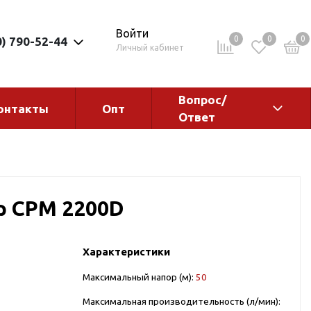
Войти
0
0
0
0) 790-52-44
Личный кабинет
Вопрос/
онтакты
Опт
Ответ
ементы
Электрокотлы. Водонагреватели.
Стабилизаторы
Водонагреватели
p CPM 2200D
Электрокотлы
Характеристики
Максимальный напор (м):
50
ы
Максимальная производительность (л/мин):