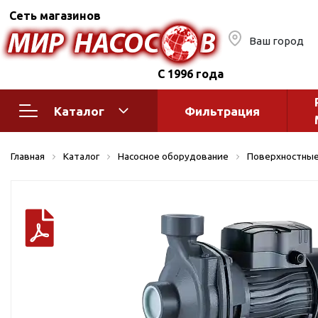
Сеть магазинов
Ваш город
С 1996 года
Каталог
Фильтрация
Насосное оборудование
Монтажное
Главная
Каталог
Насосное оборудование
Поверхностные
автоматик
Поверхностные насосы
Полив
Бытовые
Шкафы упр
Горизонтальные
многоступенчатые
Автоматика
Вертикальные
водоснабж
многоступенчатые
Краны и ги
Консольно-
Оголовки и
моноблочные