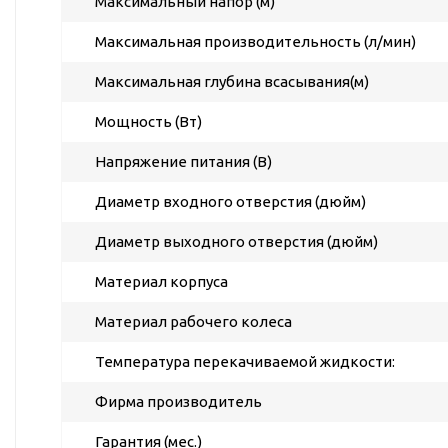
Максимальный напор (м)
ГВС и повышения
давления
Максимальная производительность (л/мин)
Циркуляционные
Максимальная глубина всасывания(м)
насосы фланцевые
Циркуляционные
Мощность (Вт)
насосы (сухой ротор)
Напряжение питания (В)
Насосы для повышения
давления
Диаметр входного отверстия (дюйм)
Рециркуляционные
насосы для ГВС
Диаметр выходного отверстия (дюйм)
Циркуляционные
Материал корпуса
насосы резьбовые
Материал рабочего колеса
Колодезные насосы
Насосы для фонтана и
Температура перекачиваемой жидкости:
бассейна
Фирма производитель
Фонтанные насосы
Насосы и оборудование
Гарантия (мес.)