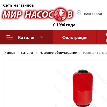
Сеть магазинов
Ваш город
С 1996 года
Каталог
Фильтрация
Насосное оборудование
Монтажное
Главная
Каталог
Насосное оборудование
Расширительный
автоматик
Поверхностные насосы
Полив
Бытовые
Шкафы упр
Горизонтальные
многоступенчатые
Автоматика
Вертикальные
водоснабж
многоступенчатые
Краны и ги
Консольно-
Оголовки и
моноблочные