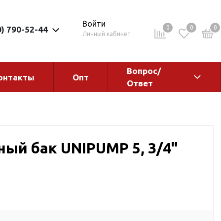
Войти
0
0
0
0) 790-52-44
Личный кабинет
Вопрос/
онтакты
Опт
Ответ
ементы
Электрокотлы. Водонагреватели.
Стабилизаторы
Водонагреватели
ый бак UNIPUMP 5, 3/4"
Электрокотлы
ы