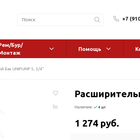
+7 (91
Рем/Бур/
Помощь
К
Монтаж
 оборудование и
Фильтры и сменные эл
 бак UNIPUMP 5, 3/4"
а
Системы очистки воды
Комплектующие
Расширительн
авления
Реагенты
 для систем
Фильтрующие среды
Наличие:
4 шт
ения
Системы фильтрации
BWT
дранты
1 274 руб.
Магистральные фильтр
 адаптеры
Гейзер