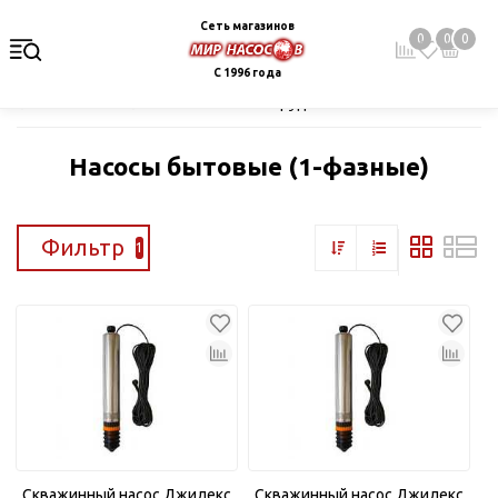
Сеть магазинов
0
0
0
С 1996 года
Главная
Каталог
Насосное оборудование
Скважинные це
Насосы бытовые (1-фазные)
Фильтр
1
Скважинный насос Джилекс
Скважинный насос Джилекс