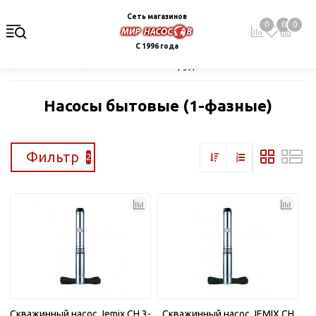
Сеть магазинов
0
0
0
С 1996 года
Главная
Каталог
Насосное оборудование
Скважинные це
Насосы бытовые (1-фазные)
Фильтр
2
Скважинный насос Jemix CH 3-
Скважинный насос JEMIX CH