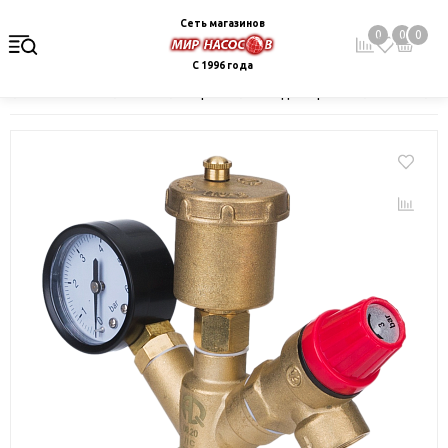
Сеть магазинов
0
0
0
С 1996 года
Главная
Каталог
Электрокотлы. Водонагреватели. Стабили