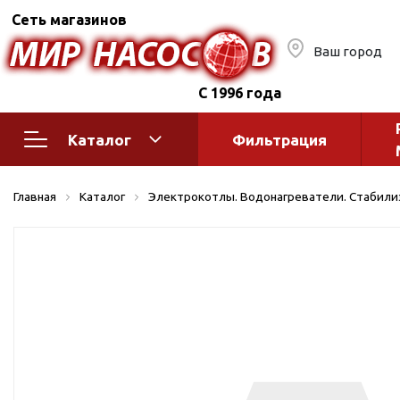
Сеть магазинов
Ваш город
С 1996 года
Каталог
Фильтрация
Насосное оборудование
Монтажное
Главная
Каталог
Электрокотлы. Водонагреватели. Стабил
автоматик
Поверхностные насосы
Полив
Бытовые
Шкафы упр
Горизонтальные
многоступенчатые
Автоматика
Вертикальные
водоснабж
многоступенчатые
Краны и ги
Консольно-
Оголовки и
моноблочные