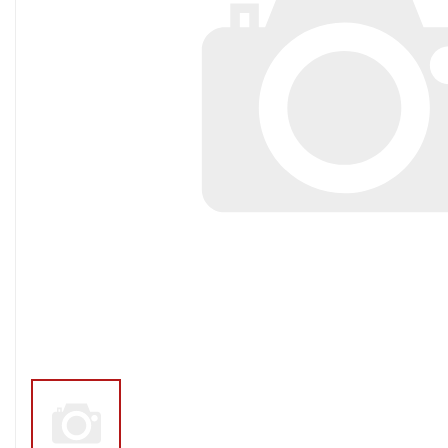
Тросы,кабе
Насосные станции
Трубы и шл
Скважинные
центробежные насосы
Фитинги ПН
Насосы бытовые (1-
ПНД
фазные)
ПНД Джи
Насосы промышленные
Фитинги 
(3х-фазные)
Фурнитура,
Вибрационные насосы
прокладки
Винтовые насосы
Дренаж и канализация
Шламовые насосы
Дренажные насосы
Канализационные
установки
Фекальные насосы
Насосы для циркуляции,