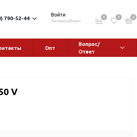
Войти
0
0
0
0) 790-52-44
Личный кабинет
Вопрос/
онтакты
Опт
Ответ
ементы
Электрокотлы. Водонагреватели.
Стабилизаторы
Водонагреватели
50 V
Электрокотлы
ы