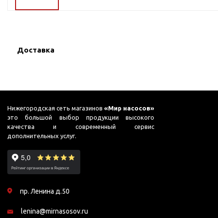
ГВС и повышения
давления
Циркуляционные
насосы фланцевые
Доставка
Циркуляционные
насосы (сухой ротор)
Насосы для повышения
давления
Рециркуляционные
Нижегородская сеть магазинов
«Мир насосов»
насосы для ГВС
это большой выбор продукции высокого
качества и современный сервис
Циркуляционные
дополнительных услуг.
насосы резьбовые
Колодезные насосы
Насосы для фонтана и
бассейна
пр. Ленина д.50
Фонтанные насосы
lenina@mirnasosov.ru
Насосы и оборудование