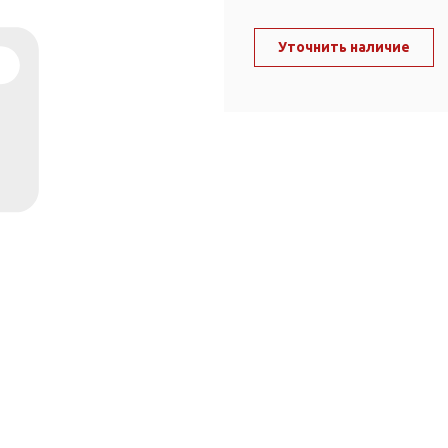
ль и крепеж
Комплектующие
анги
Уточнить наличие
Корпус фильтра
Д и PPR
Сменные элементы
Стационарные фильтры
лекс
Комплекты картриджей
для PPR-труб
Комплетующие
 герметики,
Питьевые системы
очистки
Фильтры-кувшины
Кувшины
Сменные элементы