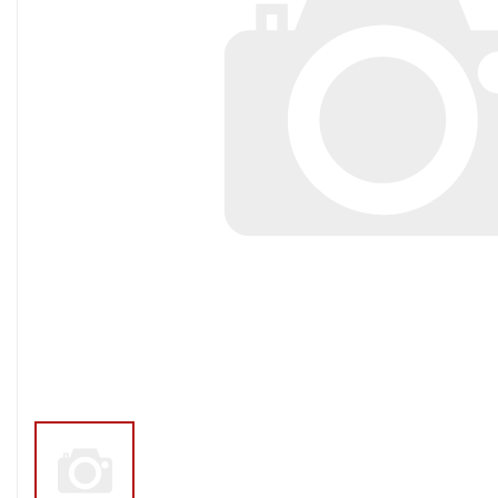
Тросы,кабе
Насосные станции
Трубы и шл
Скважинные
центробежные насосы
Фитинги ПН
Насосы бытовые (1-
ПНД
фазные)
ПНД Джи
Насосы промышленные
Фитинги 
(3х-фазные)
Фурнитура,
Вибрационные насосы
прокладки
Винтовые насосы
Дренаж и канализация
Шламовые насосы
Дренажные насосы
Канализационные
установки
Фекальные насосы
Насосы для циркуляции,