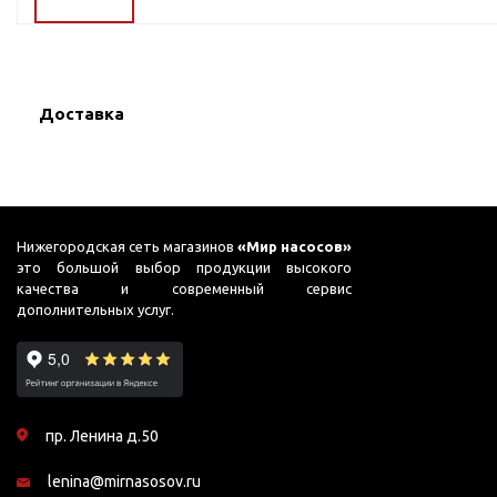
ГВС и повышения
давления
Циркуляционные
насосы фланцевые
Доставка
Циркуляционные
насосы (сухой ротор)
Насосы для повышения
давления
Рециркуляционные
Нижегородская сеть магазинов
«Мир насосов»
насосы для ГВС
это большой выбор продукции высокого
качества и современный сервис
Циркуляционные
дополнительных услуг.
насосы резьбовые
Колодезные насосы
Насосы для фонтана и
бассейна
пр. Ленина д.50
Фонтанные насосы
lenina@mirnasosov.ru
Насосы и оборудование