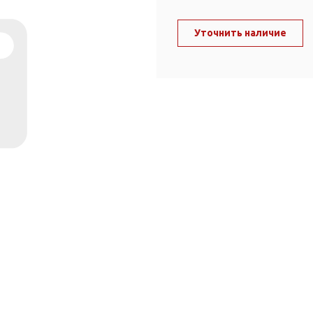
ль и крепеж
Комплектующие
анги
Уточнить наличие
Корпус фильтра
Д и PPR
Сменные элементы
Стационарные фильтры
лекс
Комплекты картриджей
для PPR-труб
Комплетующие
 герметики,
Питьевые системы
очистки
Фильтры-кувшины
Кувшины
Сменные элементы