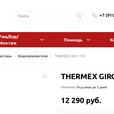
+7 (91
Рем/Бур/
Помощь
К
Монтаж
 оборудование и
Фильтры и сменные эл
изаторы
Водонагреватели
THERMEX GIRO 100
а
Системы очистки воды
Комплектующие
THERMEX GIR
авления
Реагенты
 для систем
Фильтрующие среды
Наличие:
Под заказ до 5 дней
ения
Системы фильтрации
BWT
дранты
12 290 руб.
Магистральные фильтр
 адаптеры
Гейзер