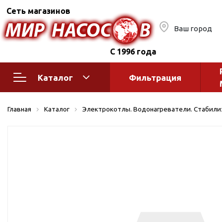
Сеть магазинов
Ваш город
С 1996 года
Каталог
Фильтрация
Насосное оборудование
Монтажное
Главная
Каталог
Электрокотлы. Водонагреватели. Стабил
автоматик
Поверхностные насосы
Полив
Бытовые
Шкафы упр
Горизонтальные
многоступенчатые
Автоматика
Вертикальные
водоснабж
многоступенчатые
Краны и ги
Консольно-
Оголовки и
моноблочные