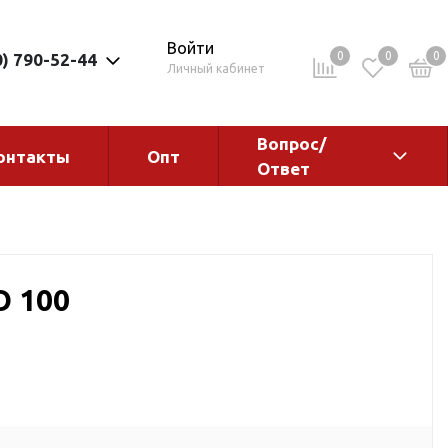
Войти
0
0
0
0) 790-52-44
Личный кабинет
Вопрос/
онтакты
Опт
Ответ
ементы
Электрокотлы. Водонагреватели.
Стабилизаторы
Водонагреватели
O 100
Электрокотлы
ы