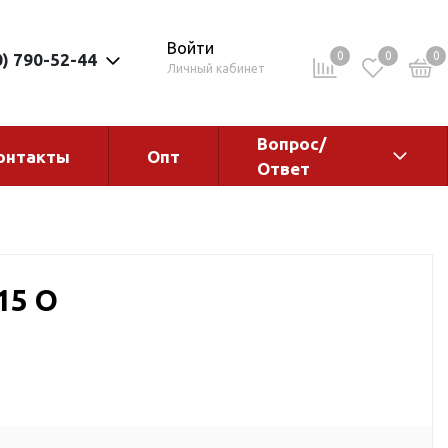
Войти
0
0
0
0) 790-52-44
Личный кабинет
Вопрос/
онтакты
Опт
Ответ
ементы
Электрокотлы. Водонагреватели.
Стабилизаторы
Водонагреватели
15 O
Электрокотлы
ы