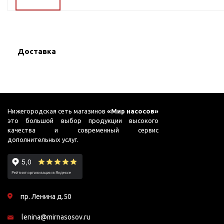
ГВС и повышения
давления
Циркуляционные
насосы фланцевые
Доставка
Циркуляционные
насосы (сухой ротор)
Насосы для повышения
давления
Рециркуляционные
Нижегородская сеть магазинов
«Мир насосов»
насосы для ГВС
это большой выбор продукции высокого
качества и современный сервис
Циркуляционные
дополнительных услуг.
насосы резьбовые
Колодезные насосы
Насосы для фонтана и
бассейна
пр. Ленина д.50
Фонтанные насосы
lenina@mirnasosov.ru
Насосы и оборудование