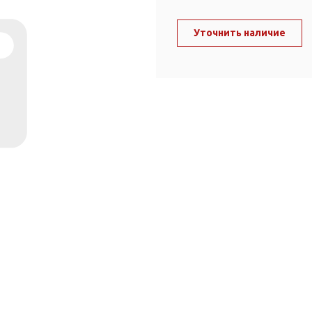
ль и крепеж
Комплектующие
анги
Уточнить наличие
Корпус фильтра
Д и PPR
Сменные элементы
Стационарные фильтры
лекс
Комплекты картриджей
для PPR-труб
Комплетующие
 герметики,
Питьевые системы
очистки
Фильтры-кувшины
Кувшины
Сменные элементы