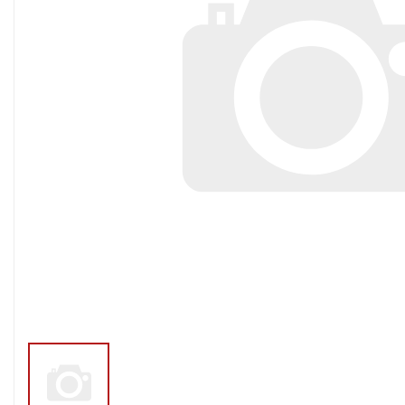
Тросы,кабе
Насосные станции
Трубы и шл
Скважинные
центробежные насосы
Фитинги ПН
Насосы бытовые (1-
ПНД
фазные)
ПНД Джи
Насосы промышленные
Фитинги 
(3х-фазные)
Фурнитура,
Вибрационные насосы
прокладки
Винтовые насосы
Дренаж и канализация
Шламовые насосы
Дренажные насосы
Канализационные
установки
Фекальные насосы
Насосы для циркуляции,