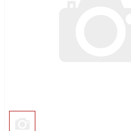
Тросы,кабе
Насосные станции
Трубы и шл
Скважинные
центробежные насосы
Фитинги ПН
Насосы бытовые (1-
ПНД
фазные)
ПНД Джи
Насосы промышленные
Фитинги 
(3х-фазные)
Фурнитура,
Вибрационные насосы
прокладки
Винтовые насосы
Дренаж и канализация
Шламовые насосы
Дренажные насосы
Канализационные
установки
Фекальные насосы
Насосы для циркуляции,