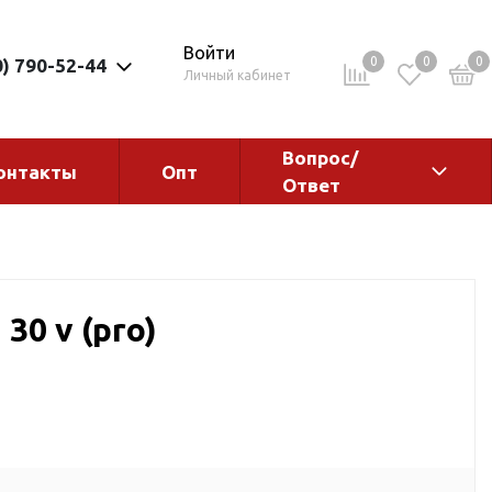
Войти
0
0
0
0) 790-52-44
Личный кабинет
Вопрос/
онтакты
Опт
Ответ
ементы
Электрокотлы. Водонагреватели.
Стабилизаторы
Водонагреватели
30 v (pro)
Электрокотлы
ы