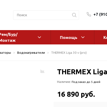
+7 (91
Рем/Бур/
Помощь
К
Монтаж
 оборудование и
Фильтры и сменные эл
изаторы
Водонагреватели
THERMEX Liga 30 v (pro)
а
Системы очистки воды
Комплектующие
THERMEX Liga 
авления
Реагенты
 для систем
Фильтрующие среды
Наличие:
Под заказ до 5 дней
ения
Системы фильтрации
BWT
дранты
16 890 руб.
Магистральные фильтр
 адаптеры
Гейзер