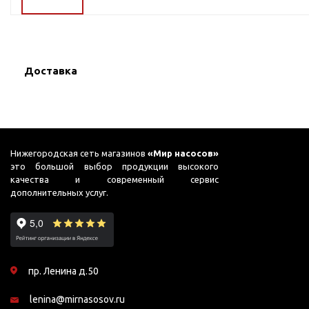
ГВС и повышения
давления
Циркуляционные
насосы фланцевые
Доставка
Циркуляционные
насосы (сухой ротор)
Насосы для повышения
давления
Рециркуляционные
Нижегородская сеть магазинов
«Мир насосов»
насосы для ГВС
это большой выбор продукции высокого
качества и современный сервис
Циркуляционные
дополнительных услуг.
насосы резьбовые
Колодезные насосы
Насосы для фонтана и
бассейна
пр. Ленина д.50
Фонтанные насосы
lenina@mirnasosov.ru
Насосы и оборудование