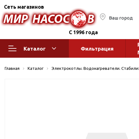
Сеть магазинов
Ваш город
С 1996 года
Каталог
Фильтрация
Насосное оборудование
Монтажное
Главная
Каталог
Электрокотлы. Водонагреватели. Стабил
автоматик
Поверхностные насосы
Полив
Бытовые
Шкафы упр
Горизонтальные
многоступенчатые
Автоматика
Вертикальные
водоснабж
многоступенчатые
Краны и ги
Консольно-
Оголовки и
моноблочные