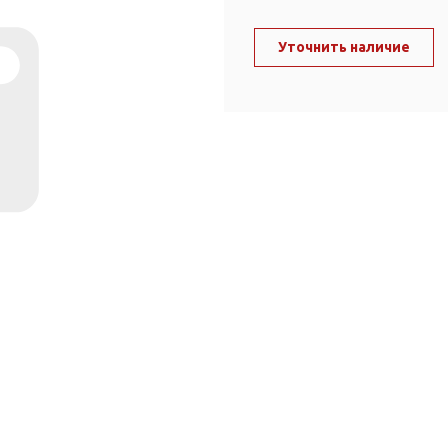
ль и крепеж
Комплектующие
анги
Уточнить наличие
Корпус фильтра
Д и PPR
Сменные элементы
Стационарные фильтры
лекс
Комплекты картриджей
для PPR-труб
Комплетующие
 герметики,
Питьевые системы
очистки
Фильтры-кувшины
Кувшины
Сменные элементы