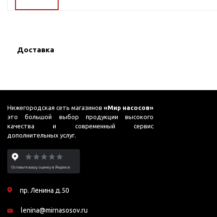
ГВС и повышения
давления
Циркуляционные
насосы фланцевые
Доставка
Циркуляционные
насосы (сухой ротор)
Насосы для повышения
давления
Рециркуляционные
Нижегородская сеть магазинов
«Мир насосов»
насосы для ГВС
это большой выбор продукции высокого
качества и современный сервис
Циркуляционные
дополнительных услуг.
насосы резьбовые
Колодезные насосы
Насосы для фонтана и
бассейна
пр. Ленина д.50
Фонтанные насосы
lenina@mirnasosov.ru
Насосы и оборудование