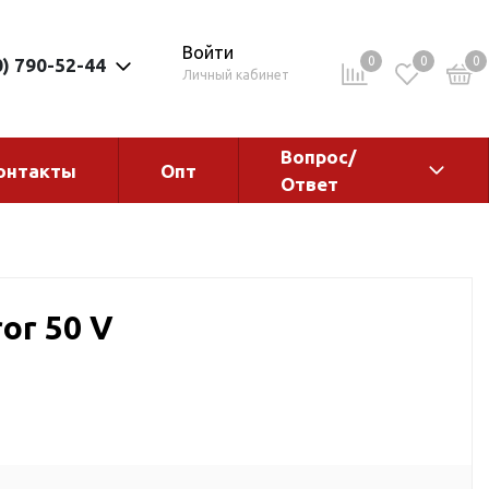
Войти
0
0
0
0) 790-52-44
Личный кабинет
Вопрос/
онтакты
Опт
Ответ
ементы
Электрокотлы. Водонагреватели.
Стабилизаторы
Водонагреватели
or 50 V
Электрокотлы
ы