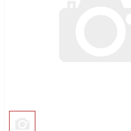
Тросы,кабе
Насосные станции
Трубы и шл
Скважинные
центробежные насосы
Фитинги ПН
Насосы бытовые (1-
ПНД
фазные)
ПНД Джи
Насосы промышленные
Фитинги 
(3х-фазные)
Фурнитура,
Вибрационные насосы
прокладки
Винтовые насосы
Дренаж и канализация
Шламовые насосы
Дренажные насосы
Канализационные
установки
Фекальные насосы
Насосы для циркуляции,