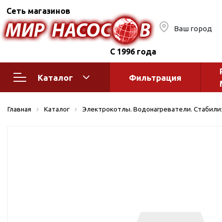
Сеть магазинов
Ваш город
С 1996 года
Каталог
Фильтрация
Насосное оборудование
Монтажное
Главная
Каталог
Электрокотлы. Водонагреватели. Стабил
автоматик
Поверхностные насосы
Полив
Бытовые
Шкафы упр
Горизонтальные
многоступенчатые
Автоматика
Вертикальные
водоснабж
многоступенчатые
Краны и ги
Консольно-
Оголовки и
моноблочные