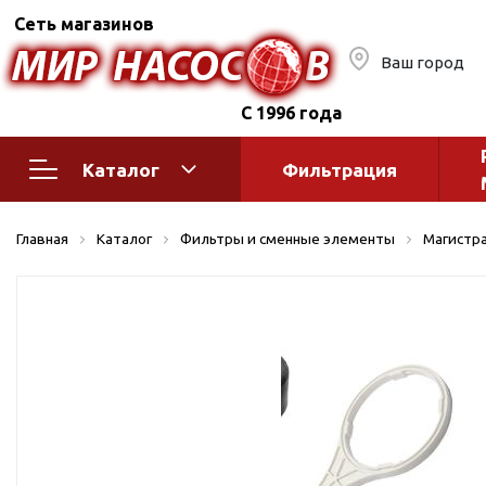
Сеть магазинов
Ваш город
С 1996 года
Каталог
Фильтрация
Насосное оборудование
Монтажное
Главная
Каталог
Фильтры и сменные элементы
Магистр
автоматик
Поверхностные насосы
Полив
Бытовые
Шкафы упр
Горизонтальные
многоступенчатые
Автоматика
Вертикальные
водоснабж
многоступенчатые
Краны и ги
Консольно-
Оголовки и
моноблочные