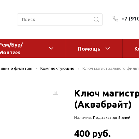
+7 (91
Рем/Бур/
Помощь
К
Монтаж
 оборудование и
Фильтры и сменные эл
альные фильтры
Комплектующие
Ключ магистрального фильт
а
Системы очистки воды
Комплектующие
Ключ магистр
авления
Реагенты
 для систем
(Аквабрайт)
Фильтрующие среды
ения
Системы фильтрации
Наличие:
Под заказ до 5 дней
BWT
дранты
Магистральные фильтр
 адаптеры
400 руб.
Гейзер