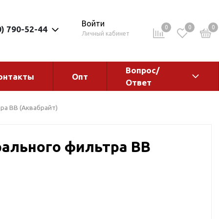
Войти
0
0
0
0) 790-52-44
Личный кабинет
Вопрос/
онтакты
Опт
Ответ
ементы
Электрокотлы. Водонагреватели.
ра ВB (Аквабрайт)
Стабилизаторы
Водонагреватели
ального фильтра ВB
Электрокотлы
ы