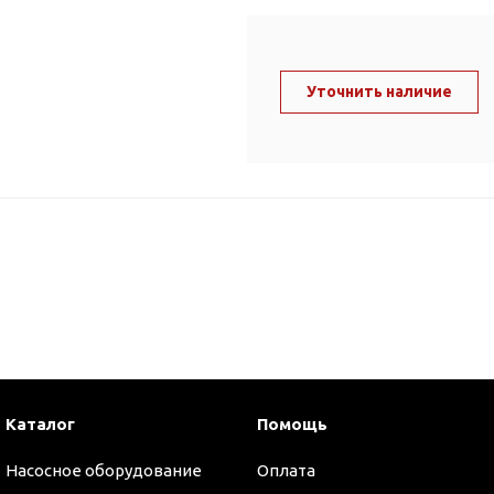
ль и крепеж
Комплектующие
анги
Корпус фильтра
Д и PPR
Уточнить наличие
Сменные элементы
Стационарные фильтры
лекс
Комплекты картриджей
для PPR-труб
Комплетующие
 герметики,
Питьевые системы
очистки
Фильтры-кувшины
Кувшины
Сменные элементы
Каталог
Помощь
Насосное оборудование
Оплата