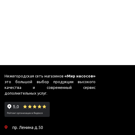
Подшипник
Насосы для перекачки
DAB
масел
Jemix
Джилекс
Нижегородская сеть магазинов
«Мир насосов»
это большой выбор продукции высокого
качества и современный сервис
дополнительных услуг.
пр. Ленина д.50