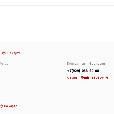
На карте
Метро
Контактная информация
+7(929)-053-80-08
gagarin@mirnasosov.ru
На карте