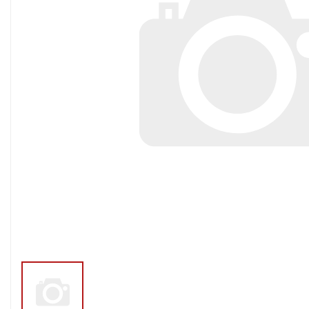
Тросы,кабе
Насосные станции
Трубы и шл
Скважинные
центробежные насосы
Фитинги ПН
Насосы бытовые (1-
ПНД
фазные)
ПНД Джи
Насосы промышленные
Фитинги 
(3х-фазные)
Фурнитура,
Вибрационные насосы
прокладки
Винтовые насосы
Дренаж и канализация
Шламовые насосы
Дренажные насосы
Канализационные
установки
Фекальные насосы
Насосы для циркуляции,