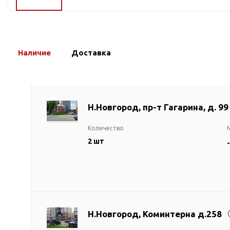
ГВС и повышения
давления
Циркуляционные
насосы фланцевые
Наличие
Доставка
Циркуляционные
насосы (сухой ротор)
Насосы для повышения
давления
Н.Новгород, пр-т Гагарина, д. 99
Рециркуляционные
насосы для ГВС
Количество
Циркуляционные
2 шт
-
насосы резьбовые
Колодезные насосы
Насосы для фонтана и
бассейна
Фонтанные насосы
Н.Новгород, Коминтерна д.258
Насосы и оборудование