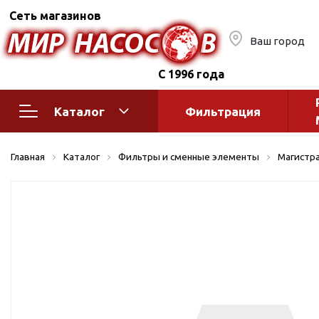
Сеть магазинов
Ваш город
С 1996 года
Каталог
Фильтрация
Насосное оборудование
Монтажное
Главная
Каталог
Фильтры и сменные элементы
Магистр
автоматик
Поверхностные насосы
Полив
Бытовые
Шкафы упр
Горизонтальные
многоступенчатые
Автоматика
Вертикальные
водоснабж
многоступенчатые
Краны и ги
Консольно-
Оголовки и
моноблочные