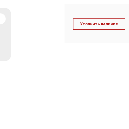
ль и крепеж
Комплектующие
анги
Корпус фильтра
Д и PPR
Уточнить наличие
Сменные элементы
Стационарные фильтры
лекс
Комплекты картриджей
для PPR-труб
Комплетующие
 герметики,
Питьевые системы
очистки
Фильтры-кувшины
Кувшины
Сменные элементы