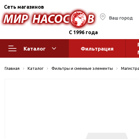
Сеть магазинов
Ваш город
С 1996 года
Каталог
Фильтрация
Насосное оборудование
Монтажное
Главная
Каталог
Фильтры и сменные элементы
Магистр
автоматик
Поверхностные насосы
Полив
Бытовые
Шкафы упр
Горизонтальные
многоступенчатые
Автоматика
Вертикальные
водоснабж
многоступенчатые
Краны и ги
Консольно-
Оголовки и
моноблочные