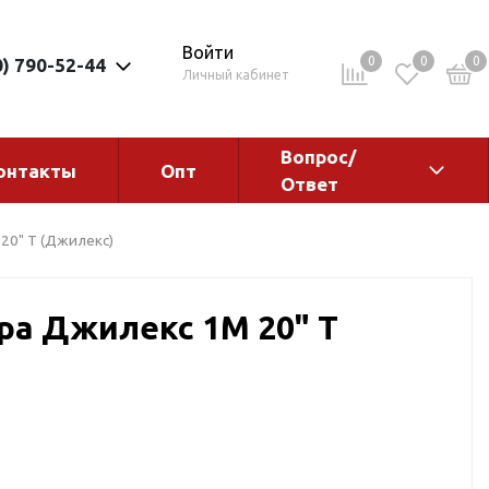
Войти
0
0
0
0) 790-52-44
Личный кабинет
Вопрос/
онтакты
Опт
Ответ
ементы
Электрокотлы. Водонагреватели.
20" Т (Джилекс)
Стабилизаторы
Водонагреватели
ра Джилекс 1М 20" Т
Электрокотлы
ы