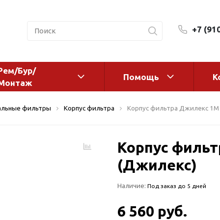
+7 (91
Рем/Бур/
Помощь
К
Монтаж
 оборудование и
Фильтры и сменные эл
альные фильтры
Корпус фильтра
Корпус фильтра Джилекс 1М 
а
Системы очистки воды
Комплектующие
Корпус фильт
авления
Реагенты
 для систем
(Джилекс)
Фильтрующие среды
ения
Системы фильтрации
Наличие:
Под заказ до 5 дней
BWT
дранты
Магистральные фильтр
 адаптеры
6 560 руб.
Гейзер