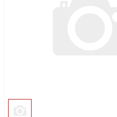
Тросы,кабе
Насосные станции
Трубы и шл
Скважинные
центробежные насосы
Фитинги ПН
Насосы бытовые (1-
ПНД
фазные)
ПНД Джи
Насосы промышленные
Фитинги 
(3х-фазные)
Фурнитура,
Вибрационные насосы
прокладки
Винтовые насосы
Дренаж и канализация
Шламовые насосы
Дренажные насосы
Канализационные
установки
Фекальные насосы
Насосы для циркуляции,