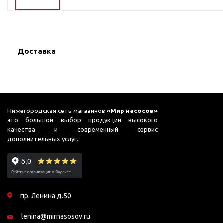
ГВС и повышения
давления
Циркуляционные
насосы фланцевые
Доставка
Циркуляционные
насосы (сухой ротор)
Насосы для повышения
давления
Рециркуляционные
Нижегородская сеть магазинов
«Мир насосов»
насосы для ГВС
это большой выбор продукции высокого
качества и современный сервис
Циркуляционные
дополнительных услуг.
насосы резьбовые
Колодезные насосы
Насосы для фонтана и
бассейна
пр. Ленина д.50
Фонтанные насосы
lenina@mirnasosov.ru
Насосы и оборудование