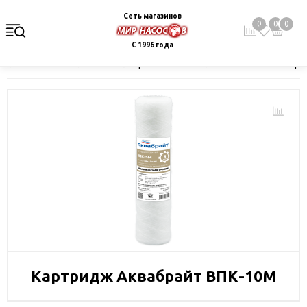
Сеть магазинов
0
0
0
С 1996 года
Главная
Каталог
Фильтры и сменные элементы
Магистра
Картридж Аквабрайт ВПК-10М