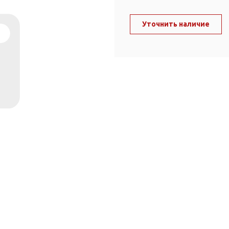
ль и крепеж
Комплектующие
анги
Уточнить наличие
Корпус фильтра
Д и PPR
Сменные элементы
Стационарные фильтры
лекс
Комплекты картриджей
для PPR-труб
Комплетующие
 герметики,
Питьевые системы
очистки
Фильтры-кувшины
Кувшины
Сменные элементы