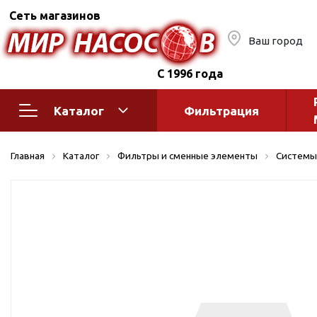
Сеть магазинов
Ваш город
С 1996 года
Каталог
Фильтрация
Насосное оборудование
Монтажное
Главная
Каталог
Фильтры и сменные элементы
Системы
автоматик
Поверхностные насосы
Полив
Бытовые
Шкафы упр
Горизонтальные
многоступенчатые
Автоматика
Вертикальные
водоснабж
многоступенчатые
Краны и ги
Консольно-
Оголовки и
моноблочные