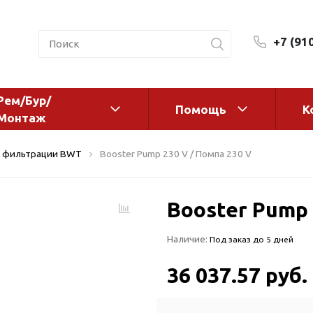
+7 (91
Рем/Бур/
Помощь
К
Монтаж
 оборудование и
Фильтры и сменные эл
 фильтрации BWT
Booster Pump 230 V / Помпа 230 V
а
Системы очистки воды
Комплектующие
Booster Pump 
авления
Реагенты
 для систем
Фильтрующие среды
Наличие:
Под заказ до 5 дней
ения
Системы фильтрации
BWT
дранты
36 037.57 руб.
Магистральные фильтр
 адаптеры
Гейзер