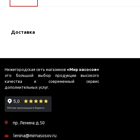
ГВС и повышения
давления
Циркуляционные
насосы фланцевые
Доставка
Циркуляционные
насосы (сухой ротор)
Насосы для повышения
давления
Рециркуляционные
Нижегородская сеть магазинов
«Мир насосов»
насосы для ГВС
это большой выбор продукции высокого
качества и современный сервис
Циркуляционные
дополнительных услуг.
насосы резьбовые
Колодезные насосы
Насосы для фонтана и
бассейна
пр. Ленина д.50
Фонтанные насосы
lenina@mirnasosov.ru
Насосы и оборудование