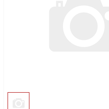
Тросы,кабе
Насосные станции
Трубы и шл
Скважинные
центробежные насосы
Фитинги ПН
Насосы бытовые (1-
ПНД
фазные)
ПНД Джи
Насосы промышленные
Фитинги 
(3х-фазные)
Фурнитура,
Вибрационные насосы
прокладки
Винтовые насосы
Дренаж и канализация
Шламовые насосы
Дренажные насосы
Канализационные
установки
Фекальные насосы
Насосы для циркуляции,