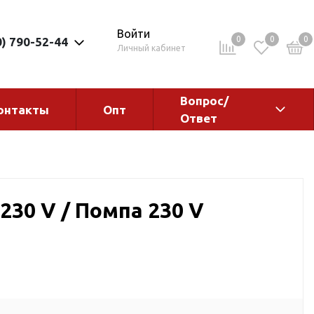
Войти
0
0
0
0) 790-52-44
Личный кабинет
Вопрос/
онтакты
Опт
Ответ
ементы
Электрокотлы. Водонагреватели.
Стабилизаторы
Водонагреватели
230 V / Помпа 230 V
Электрокотлы
ы