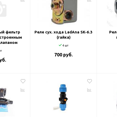
и
ый фильтр
Реле сух. хода LadAna SK-6.3
Рел
встроенным
(гайка)
клапаном
4 шт
т
700 руб.
уб.