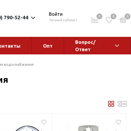
Войти
0
0
0
0) 790-52-44
Личный кабинет
Вопрос/
онтакты
Опт
Ответ
ементы
Электрокотлы. Водонагреватели.
ем водоснабжения
Стабилизаторы
ия
Водонагреватели
Электрокотлы
ы