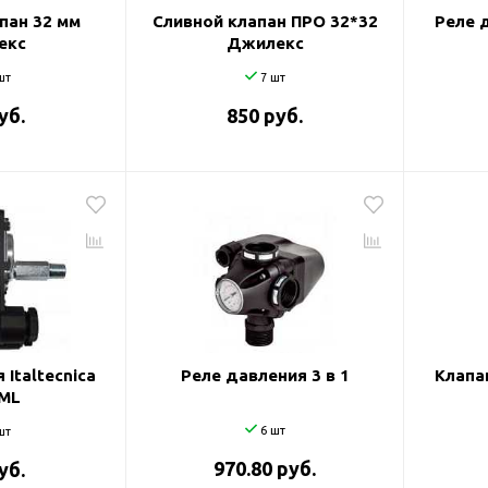
пан 32 мм
Сливной клапан ПРО 32*32
Реле д
екс
Джилекс
шт
7 шт
уб.
850 руб.
Italtecnica
Реле давления 3 в 1
Клапа
ML
6 шт
шт
970.80 руб.
уб.