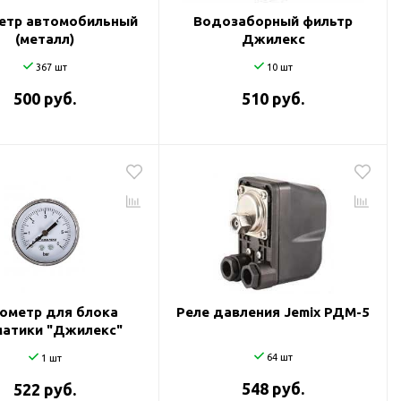
етр автомобильный
Водозаборный фильтр
(металл)
Джилекс
367 шт
10 шт
500 руб.
510 руб.
ометр для блока
Реле давления Jemix РДМ-5
атики "Джилекс"
64 шт
1 шт
548 руб.
522 руб.