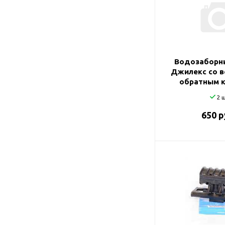
Подшипник
Насосы для перекачки
DAB
масел
Jemix
Джилекс
Водозаборн
Джилекс со 
обратным 
2 ш
650 р