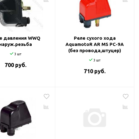
е давления WWQ
Реле сухого хода
наруж.резьба
AquamotoR AR MS РС-9А
(без провода,штуцер)
3 шт
3 шт
700 руб.
710 руб.