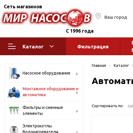
Сеть магазинов
Ваш город
С 1996 года
Каталог
Фильтрация
Насосное оборудование
Монтажное
Главная
Каталог
автоматик
Поверхностные насосы
Насосное оборудование
Автомат
Полив
Бытовые
Шкафы упр
Горизонтальные
Монтажное оборудование и
автоматика
многоступенчатые
Автоматика
Вертикальные
водоснабж
Сортировать по:
Це
Фильтры и сменные
многоступенчатые
элементы
Краны и ги
Консольно-
Оголовки и
моноблочные
Электрокотлы.
Водонагреватели.