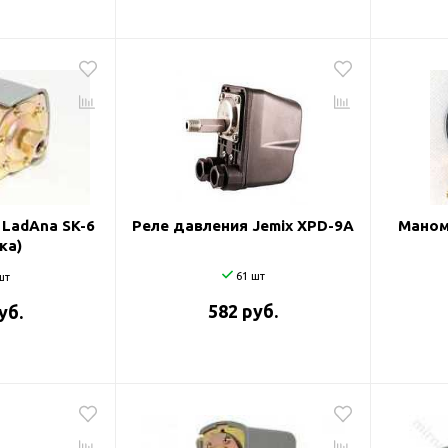
 LadAna SK-6
Реле давления Jemix XPD-9A
Маном
ка)
61 шт
шт
582 руб.
уб.
оры