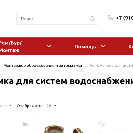
+7 (91
Рем/Бур/
Помощь
К
Монтаж
 оборудование и
Фильтры и сменные эл
Монтажное оборудование и автоматика
Автоматика для сист
а
Системы очистки воды
ика для систем водоснабжен
Комплектующие
авления
Реагенты
 для систем
Фильтрующие среды
ения
не ↑
Отображать:
28
Системы фильтрации
BWT
дранты
Магистральные фильтр
 адаптеры
Гейзер