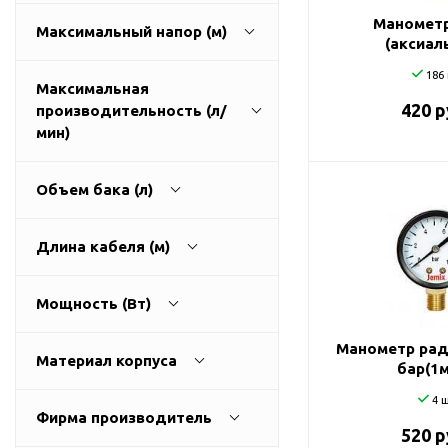
ГВС и повышения
Манометр
Максимальный напор (м)
давления
(аксиал
Циркуляционные
186 
насосы фланцевые
Максимальная
420 р
производительность (л/
Циркуляционные
5
100
мин)
насосы (сухой ротор)
Насосы для повышения
давления
Объем бака (л)
Рециркуляционные
100
166
насосы для ГВС
Длина кабеля (м)
Циркуляционные
0
100
насосы резьбовые
Мощность (Вт)
Колодезные насосы
0
20
Манометр рад
Насосы для фонтана и
Материал корпуса
бар(1
бассейна
латунь
1100
7500
4 ш
Фонтанные насосы
Фирма производитель
520 р
Насосы и оборудование
пластик