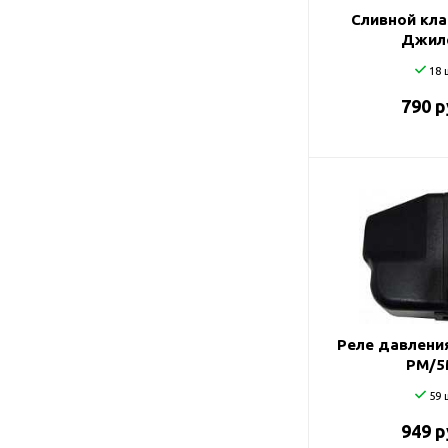
Сливной кла
Джил
18 
790 р
Реле давления 
РМ/5
59 
949 р