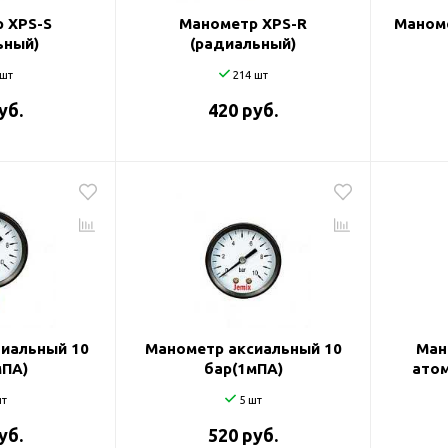
 XPS-S
Манометр XPS-R
Маном
ьный)
(радиальный)
шт
214 шт
уб.
420 руб.
иальный 10
Манометр аксиальный 10
Ман
мПА)
бар(1мПА)
атом
т
5 шт
уб.
520 руб.