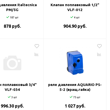
авления Italtecnica
Клапан поплавковый 1/2"
РМ/5G
VLF-012
187 шт
4 шт
878 руб.
904.90 руб.
н поплавковый 3/4"
реле давления AQUARIO PS-
VLF-034
5-2 (вращ.гайка)
3 шт
75 шт
996.30 руб.
1 027 руб.