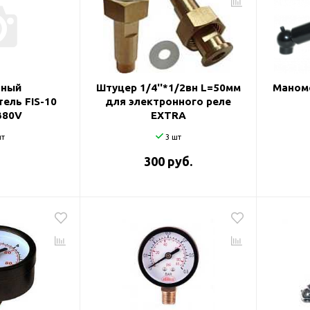
ль и крепеж
Комплектующие
анги
Корпус фильтра
Д и PPR
Сменные элементы
Стационарные фильтры
лекс
тный
Штуцер 1/4''*1/2вн L=50мм
Маном
ель FIS-10
для электронного реле
Комплекты картриджей
для PPR-труб
380V
EXTRA
Комплетующие
 герметики,
т
3 шт
Питьевые системы
очистки
300 руб.
Фильтры-кувшины
Кувшины
Сменные элементы