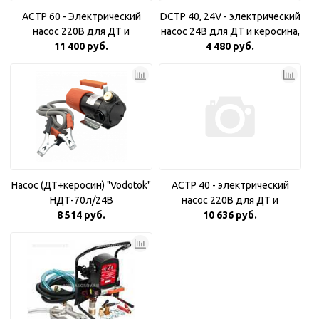
ACTP 60 - Электрический
DCTP 40, 24V - электрический
насос 220В для ДТ и
насос 24В для ДТ и керосина,
керосина, 55 л/мин
11 400 руб.
4 480 руб.
40л/мин
Насос (ДТ+керосин) "Vodotok"
ACTP 40 - электрический
НДТ-70л/24В
насос 220В для ДТ и
8 514 руб.
керосина, 40л/мин
10 636 руб.