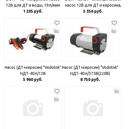
12В для ДТ и воды, 19л/мин
насос 12В для ДТ и керосина,
1 205 руб.
5 356 руб.
40л/мин
Насос (ДТ+керосин) "Vodotok"
Насос (ДТ+керосин) "Vodotok"
НДТ-40л/12В
НДТ-40л/375В(220В)
5 960 руб.
8 750 руб.