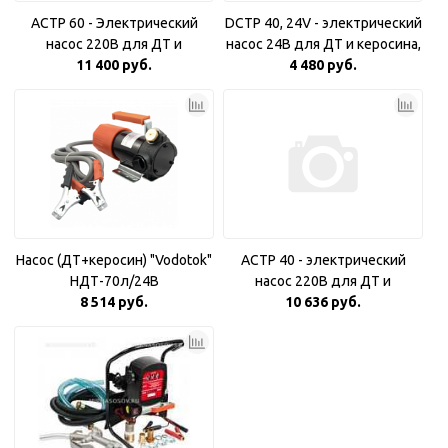
ACTP 60 - Электрический
DCTP 40, 24V - электрический
насос 220В для ДТ и
насос 24В для ДТ и керосина,
керосина, 55 л/мин
11 400 руб.
4 480 руб.
40л/мин
Насос (ДТ+керосин) "Vodotok"
ACTP 40 - электрический
НДТ-70л/24В
насос 220В для ДТ и
8 514 руб.
керосина, 40л/мин
10 636 руб.