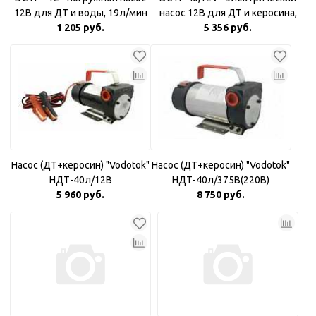
12В для ДТ и воды, 19л/мин
насос 12В для ДТ и керосина,
1 205 руб.
5 356 руб.
40л/мин
Насос (ДТ+керосин) "Vodotok"
Насос (ДТ+керосин) "Vodotok"
НДТ-40л/12В
НДТ-40л/375В(220В)
5 960 руб.
8 750 руб.