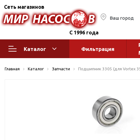
Сеть магазинов
Ваш город
С 1996 года
Каталог
Фильтрация
Насосное оборудование
Монтажное
Главная
Каталог
Запчасти
Подшипник 3305 (для Vortex 3
автоматик
Поверхностные насосы
Полив
Бытовые
Шкафы упр
Горизонтальные
многоступенчатые
Автоматика
Вертикальные
водоснабж
многоступенчатые
Краны и ги
Консольно-
Оголовки и
моноблочные