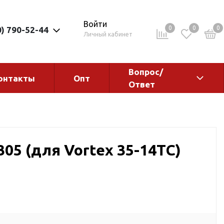
Войти
0
0
0
0) 790-52-44
Личный кабинет
Вопрос/
онтакты
Опт
Ответ
ементы
Электрокотлы. Водонагреватели.
Стабилизаторы
Водонагреватели
05 (для Vortex 35-14ТС)
Электрокотлы
ы