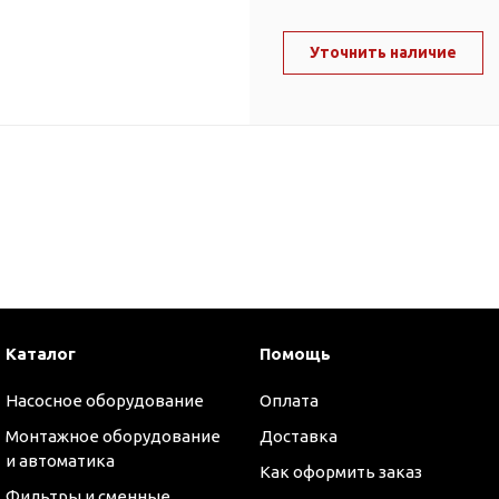
ль и крепеж
Комплектующие
анги
Уточнить наличие
Корпус фильтра
Д и PPR
Сменные элементы
Стационарные фильтры
лекс
Комплекты картриджей
для PPR-труб
Комплетующие
 герметики,
Питьевые системы
очистки
Фильтры-кувшины
Кувшины
Каталог
Помощь
Сменные элементы
Насосное оборудование
Оплата
Монтажное оборудование
Доставка
и автоматика
Как оформить заказ
Фильтры и сменные