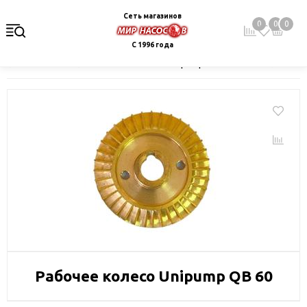
Сеть магазинов
0
0
0
С 1996 года
Главная
Каталог
Запчасти
Unipump
Рабочее колесо Un
Рабочее колесо Unipump QB 60