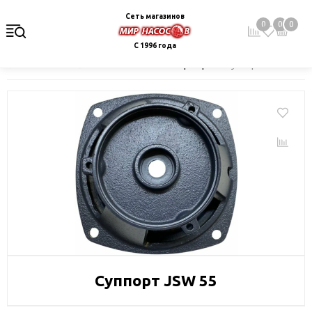
Сеть магазинов
0
0
0
С 1996 года
Главная
Каталог
Запчасти
Unipump
Суппорт JSW 55
Суппорт JSW 55