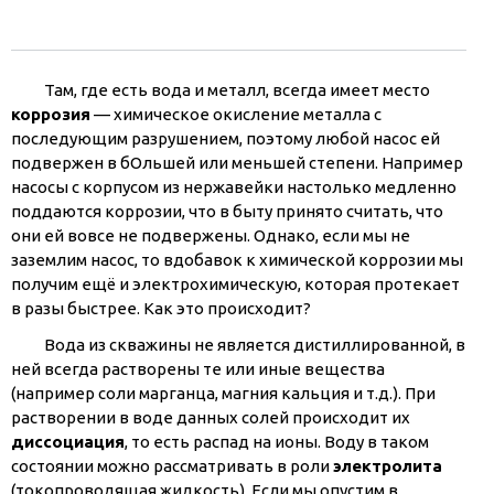
Там, где есть вода и металл, всегда имеет место
коррозия
— химическое окисление металла с
последующим разрушением, поэтому любой насос ей
подвержен в бОльшей или меньшей степени. Например
насосы с корпусом из нержавейки настолько медленно
поддаются коррозии, что в быту принято считать, что
они ей вовсе не подвержены. Однако, если мы не
заземлим насос, то вдобавок к химической коррозии мы
получим ещё и электрохимическую, которая протекает
в разы быстрее. Как это происходит?
Вода из скважины не является дистиллированной, в
ней всегда растворены те или иные вещества
(например соли марганца, магния кальция и т.д.). При
растворении в воде данных солей происходит их
диссоциация
, то есть распад на ионы. Воду в таком
состоянии можно рассматривать в роли
электролита
(токопроводящая жидкость). Если мы опустим в