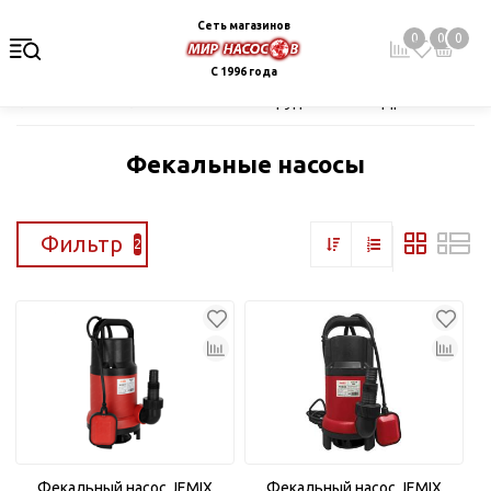
Сеть магазинов
0
0
0
С 1996 года
Главная
Каталог
Насосное оборудование
Дренаж и кана
Фекальные насосы
Фильтр
2
Фекальный насос JEMIX
Фекальный насос JEMIX