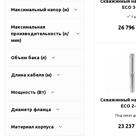
Скважинный на
ГВС и повышения
ECO 3
Максимальный напор (м)
давления
1 ш
Циркуляционные
насосы фланцевые
Максимальная
26 796
производительность (л/
Циркуляционные
1
270
мин)
насосы (сухой ротор)
Насосы для повышения
давления
Объем бака (л)
Рециркуляционные
9
3200
насосы для ГВС
Длина кабеля (м)
Циркуляционные
0
500
насосы резьбовые
Мощность (Вт)
Колодезные насосы
Скважинный на
0
100
ECO 2
Насосы для фонтана и
Диаметр фланца
бассейна
Под заказ д
25
0
11000
Фонтанные насосы
23 237
Материал корпуса
32
Насосы и оборудование