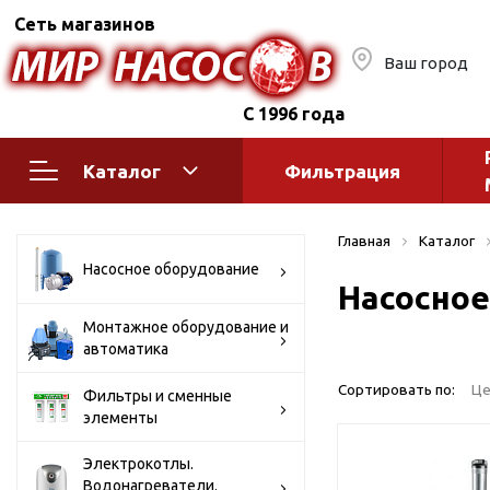
Сеть магазинов
Ваш город
С 1996 года
Каталог
Фильтрация
Насосное оборудование
Монтажное
Главная
Каталог
автоматик
Поверхностные насосы
Насосное оборудование
Насосное
Полив
Бытовые
Шкафы упр
Горизонтальные
Монтажное оборудование и
автоматика
многоступенчатые
Автоматика
Вертикальные
водоснабж
Сортировать по:
Це
Фильтры и сменные
многоступенчатые
элементы
Краны и ги
Консольно-
Оголовки и
моноблочные
Электрокотлы.
Водонагреватели.