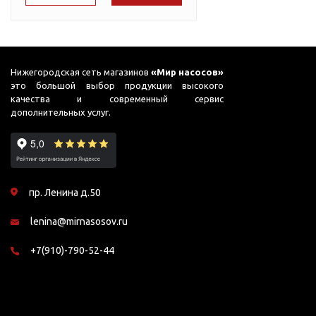
Подшипник
Насосы для перекачки
65
AC PRIME-B1
DAB
масел
75
ADB
Jemix
78
Джилекс
ADK
Нижегородская сеть магазинов
«Мир насосов»
это большой выбор продукции высокого
87
ADP
качества и современный сервис
дополнительных услуг.
90
ADS
95
ADS (Compact)
98
AFP
99
пр. Ленина д.50
AGP
lenina@mirnasosov.ru
AJC
AJC FC
+7(910)-790-52-44
AJC Sahara
AJC-M