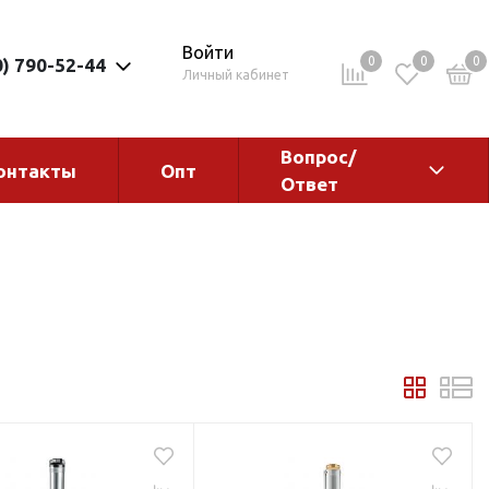
Войти
0
0
0
0) 790-52-44
Личный кабинет
Вопрос/
онтакты
Опт
Ответ
ементы
Электрокотлы. Водонагреватели.
Стабилизаторы
Водонагреватели
Электрокотлы
ы