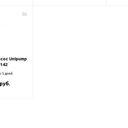
сос Unipump
-142
о 5 дней
 руб.
оры