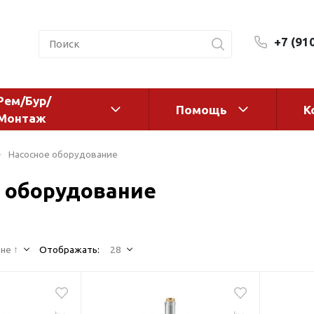
+7 (91
Рем/Бур/
Помощь
К
Монтаж
 оборудование и
Фильтры и сменные эл
Насосное оборудование
а
Системы очистки воды
 оборудование
Комплектующие
авления
Реагенты
 для систем
Фильтрующие среды
ения
не ↑
Отображать:
28
Системы фильтрации
BWT
дранты
Магистральные фильтр
 адаптеры
Гейзер