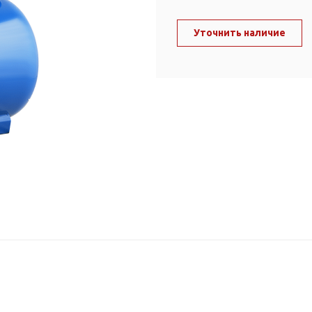
ль и крепеж
Комплектующие
анги
Уточнить наличие
Корпус фильтра
Д и PPR
Сменные элементы
Стационарные фильтры
лекс
Комплекты картриджей
для PPR-труб
Комплетующие
 герметики,
Питьевые системы
очистки
Фильтры-кувшины
Кувшины
Сменные элементы