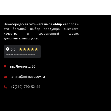
ГВС и повышения
давления
Циркуляционные
насосы фланцевые
Нижегородская сеть магазинов
«Мир насосов»
Циркуляционные
это большой выбор продукции высокого
качества и современный сервис
насосы (сухой ротор)
дополнительных услуг.
Насосы для повышения
давления
Рециркуляционные
насосы для ГВС
пр. Ленина д.50
Циркуляционные
насосы резьбовые
lenina@mirnasosov.ru
Колодезные насосы
+7(910)-790-52-44
Насосы для фонтана и
бассейна
Фонтанные насосы
Насосы и оборудование