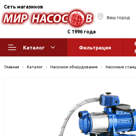
Сеть магазинов
Ваш город
С 1996 года
Каталог
Фильтрация
Насосное оборудование
Монтажное
Главная
Каталог
Насосное оборудование
Насосные стан
автоматик
Поверхностные насосы
Полив
Бытовые
Шкафы упр
Горизонтальные
многоступенчатые
Автоматика
Вертикальные
водоснабж
многоступенчатые
Краны и ги
Консольно-
Оголовки и
моноблочные