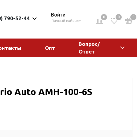
Войти
0
0
0
0) 790-52-44
Личный кабинет
Вопрос/
онтакты
Опт
Ответ
ементы
Электрокотлы. Водонагреватели.
Стабилизаторы
Водонагреватели
rio Auto AMH-100-6S
Электрокотлы
ы