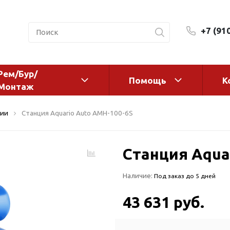
+7 (91
Рем/Бур/
Помощь
К
Монтаж
 оборудование и
Фильтры и сменные эл
ции
Станция Aquario Auto AMH-100-6S
а
Системы очистки воды
Комплектующие
Станция Aqua
авления
Реагенты
 для систем
Фильтрующие среды
Наличие:
Под заказ до 5 дней
ения
Системы фильтрации
BWT
дранты
43 631 руб.
Магистральные фильтр
 адаптеры
Гейзер