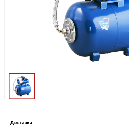
Тросы,кабе
Насосные станции
Трубы и шл
Скважинные
центробежные насосы
Фитинги ПН
Насосы бытовые (1-
ПНД
фазные)
ПНД Джи
Насосы промышленные
Фитинги 
(3х-фазные)
Фурнитура,
Вибрационные насосы
прокладки
Винтовые насосы
Дренаж и канализация
Шламовые насосы
Дренажные насосы
Канализационные
установки
Фекальные насосы
Доставка
Насосы для циркуляции,