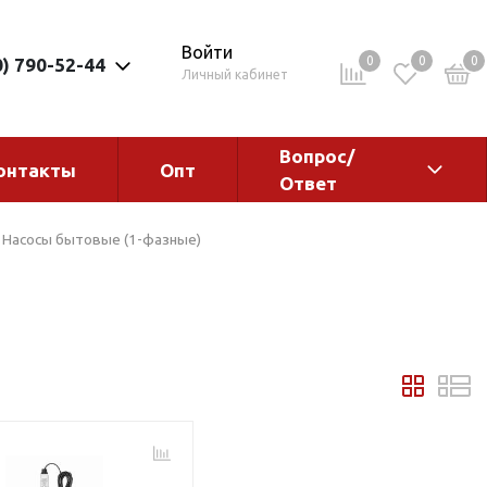
Войти
0
0
0
0) 790-52-44
Личный кабинет
Вопрос/
онтакты
Опт
Ответ
ементы
Электрокотлы. Водонагреватели.
Насосы бытовые (1-фазные)
Стабилизаторы
Водонагреватели
Электрокотлы
ы