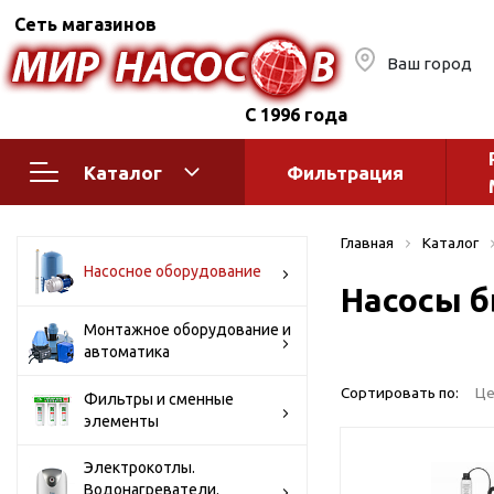
Сеть магазинов
Ваш город
С 1996 года
Каталог
Фильтрация
Насосное оборудование
Монтажное
Главная
Каталог
автоматик
Поверхностные насосы
Насосное оборудование
Насосы б
Полив
Бытовые
Шкафы упр
Горизонтальные
Монтажное оборудование и
автоматика
многоступенчатые
Автоматика
Вертикальные
водоснабж
Сортировать по:
Це
Фильтры и сменные
многоступенчатые
элементы
Краны и ги
Консольно-
Оголовки и
моноблочные
Электрокотлы.
Водонагреватели.