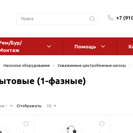
+7 (91
Рем/Бур/
Помощь
К
Монтаж
 оборудование и
Фильтры и сменные эл
Насосное оборудование
Скважинные центробежные насосы
а
Системы очистки воды
ытовые (1-фазные)
Комплектующие
авления
Реагенты
 для систем
Фильтрующие среды
ения
не ↑
Отображать:
28
Системы фильтрации
BWT
дранты
Магистральные фильтр
 адаптеры
Гейзер