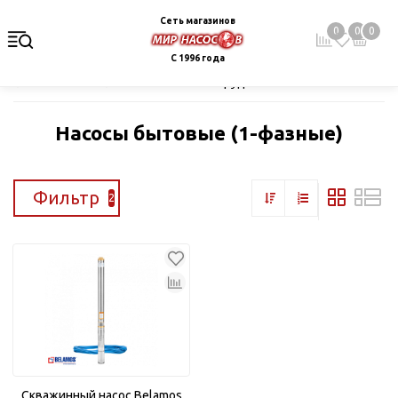
Сеть магазинов
0
0
0
С 1996 года
Главная
Каталог
Насосное оборудование
Скважинные це
Насосы бытовые (1-фазные)
Фильтр
2
Скважинный насос Belamos