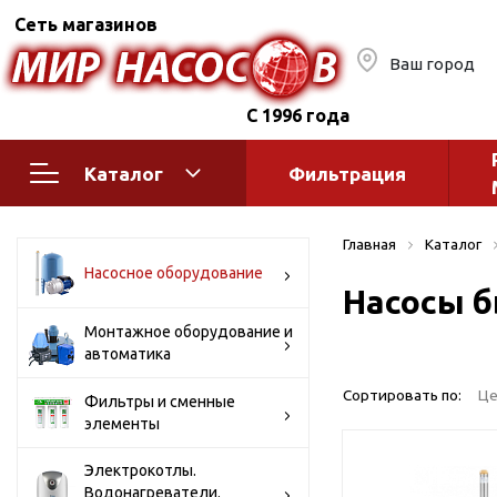
Сеть магазинов
Ваш город
С 1996 года
Каталог
Фильтрация
Насосное оборудование
Монтажное
Главная
Каталог
автоматик
Поверхностные насосы
Насосное оборудование
Насосы б
Полив
Бытовые
Шкафы упр
Горизонтальные
Монтажное оборудование и
автоматика
многоступенчатые
Автоматика
Вертикальные
водоснабж
Сортировать по:
Це
Фильтры и сменные
многоступенчатые
элементы
Краны и ги
Консольно-
Оголовки и
моноблочные
Электрокотлы.
Водонагреватели.