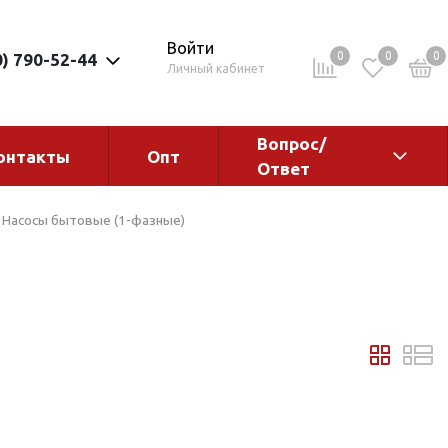
Войти
0
0
0
0) 790-52-44
Личный кабинет
Вопрос/
онтакты
Опт
Ответ
ементы
Электрокотлы. Водонагреватели.
Насосы бытовые (1-фазные)
Стабилизаторы
Водонагреватели
Электрокотлы
ы