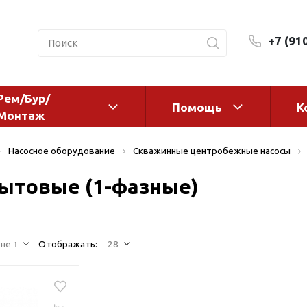
+7 (91
Рем/Бур/
Помощь
К
Монтаж
 оборудование и
Фильтры и сменные эл
Насосное оборудование
Скважинные центробежные насосы
а
Системы очистки воды
ытовые (1-фазные)
Комплектующие
авления
Реагенты
 для систем
Фильтрующие среды
ения
не ↑
Отображать:
28
Системы фильтрации
BWT
дранты
Магистральные фильтр
 адаптеры
Гейзер