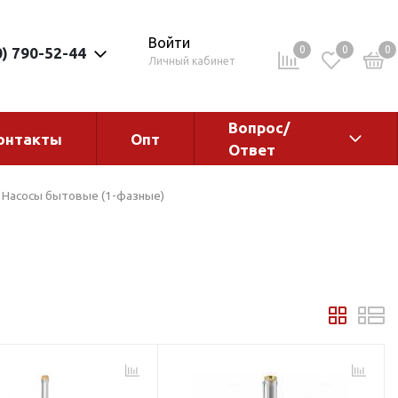
Войти
0
0
0
0) 790-52-44
Личный кабинет
Вопрос/
онтакты
Опт
Ответ
ементы
Электрокотлы. Водонагреватели.
Насосы бытовые (1-фазные)
Стабилизаторы
Водонагреватели
Электрокотлы
ы