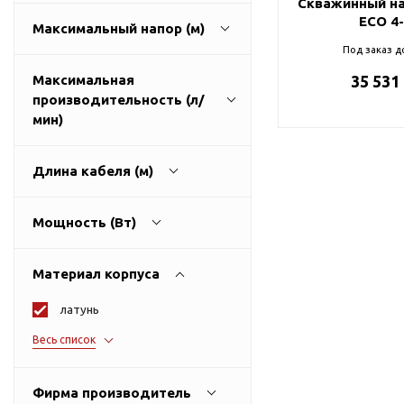
Скважинный на
ГВС и повышения
ECO 4
Максимальный напор (м)
давления
Под заказ д
Циркуляционные
насосы фланцевые
Максимальная
35 531
производительность (л/
Циркуляционные
30
215
мин)
насосы (сухой ротор)
Насосы для повышения
давления
Длина кабеля (м)
Рециркуляционные
40
150
насосы для ГВС
Мощность (Вт)
Циркуляционные
1
100
насосы резьбовые
Материал корпуса
Колодезные насосы
латунь
250
3200
Насосы для фонтана и
Весь список
бассейна
нержавеющая сталь
Фонтанные насосы
пластик
Фирма производитель
Насосы и оборудование