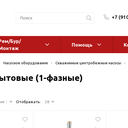
+7 (91
Рем/Бур/
Помощь
К
Монтаж
 оборудование и
Фильтры и сменные эл
Насосное оборудование
Скважинные центробежные насосы
а
Системы очистки воды
ытовые (1-фазные)
Комплектующие
авления
Реагенты
 для систем
Фильтрующие среды
ения
не ↑
Отображать:
28
Системы фильтрации
BWT
дранты
Магистральные фильтр
 адаптеры
Гейзер