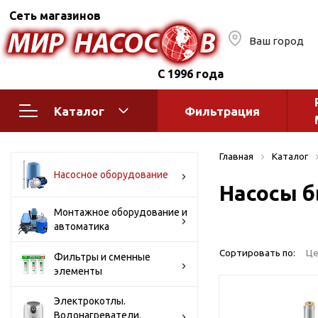
Сеть магазинов
Ваш город
С 1996 года
Каталог
Фильтрация
Насосное оборудование
Монтажное
Главная
Каталог
автоматик
Поверхностные насосы
Насосное оборудование
Насосы б
Полив
Бытовые
Шкафы упр
Горизонтальные
Монтажное оборудование и
автоматика
многоступенчатые
Автоматика
Вертикальные
водоснабж
Сортировать по:
Це
Фильтры и сменные
многоступенчатые
элементы
Краны и ги
Консольно-
Оголовки и
моноблочные
Электрокотлы.
Водонагреватели.