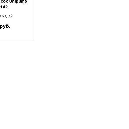
сос Unipump
-142
о 5 дней
 руб.