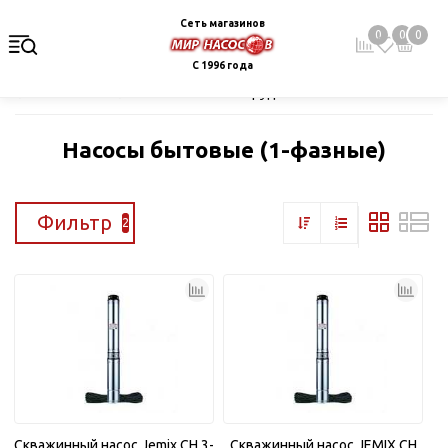
Сеть магазинов
0
0
0
С 1996 года
Главная
Каталог
Насосное оборудование
Скважинные це
Насосы бытовые (1-фазные)
Фильтр
2
Скважинный насос Jemix CH 3-
Скважинный насос JEMIX CH