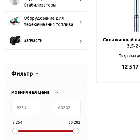
Тросы,кабе
Насосные станции
Стабилизаторы
Трубы и шл
Скважинные
Оборудование для
центробежные насосы
Фитинги ПН
перекачивания топлива
Насосы бытовые (1-
ПНД
фазные)
ПНД Джи
Скважинный на
Запчасти
Насосы промышленные
3,5-2
Фитинги 
(3х-фазные)
Под заказ д
Фурнитура,
Вибрационные насосы
прокладки
12 517
Винтовые насосы
Фильтр
Дренаж и канализация
Шламовые насосы
Розничная цена
Дренажные насосы
Канализационные
установки
9 254
60 202
Фекальные насосы
Насосы для циркуляции,