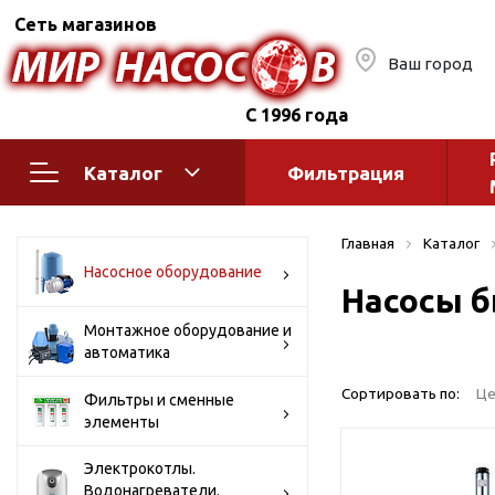
Сеть магазинов
Ваш город
С 1996 года
Каталог
Фильтрация
Насосное оборудование
Монтажное
Главная
Каталог
автоматик
Поверхностные насосы
Насосное оборудование
Насосы б
Полив
Бытовые
Шкафы упр
Горизонтальные
Монтажное оборудование и
автоматика
многоступенчатые
Автоматика
Вертикальные
водоснабж
Сортировать по:
Це
Фильтры и сменные
многоступенчатые
элементы
Краны и ги
Консольно-
Оголовки и
моноблочные
Электрокотлы.
Водонагреватели.