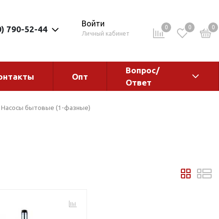
Войти
0
0
0
0) 790-52-44
Личный кабинет
Вопрос/
онтакты
Опт
Ответ
ементы
Электрокотлы. Водонагреватели.
Насосы бытовые (1-фазные)
Стабилизаторы
Водонагреватели
Электрокотлы
ы