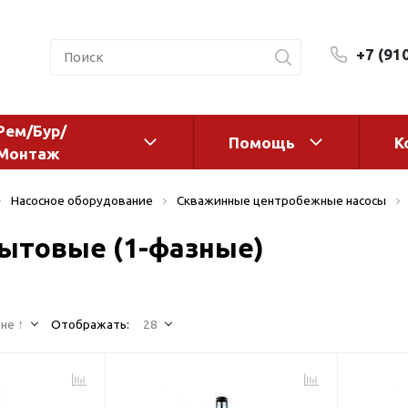
+7 (91
Рем/Бур/
Помощь
К
Монтаж
 оборудование и
Фильтры и сменные эл
Насосное оборудование
Скважинные центробежные насосы
а
Системы очистки воды
ытовые (1-фазные)
Комплектующие
авления
Реагенты
 для систем
Фильтрующие среды
ения
не ↑
Отображать:
28
Системы фильтрации
BWT
дранты
Магистральные фильтр
 адаптеры
Гейзер