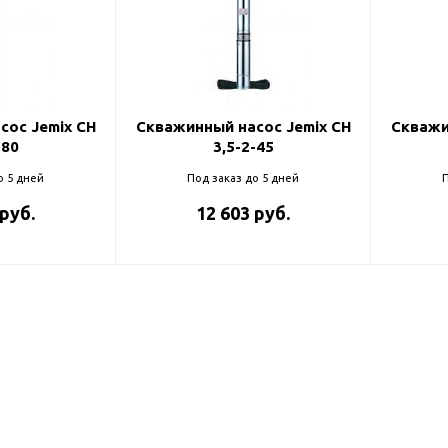
ль и крепеж
Комплектующие
анги
Корпус фильтра
Д и PPR
Сменные элементы
Стационарные фильтры
лекс
сос Jemix CH
Скважинный насос Jemix CH
Скважи
-80
3,5-2-45
Комплекты картриджей
для PPR-труб
Комплетующие
о 5 дней
Под заказ до 5 дней
П
 герметики,
Питьевые системы
 руб.
12 603 руб.
очистки
Фильтры-кувшины
Кувшины
Сменные элементы