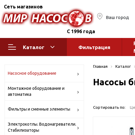
Сеть магазинов
Ваш город
С 1996 года
Каталог
Фильтрация
Насосное оборудование
Монтажное
Главная
Каталог
автоматик
Поверхностные насосы
Насосное оборудование
Насосы б
Полив
Бытовые
Монтажное оборудование и
Шкафы упр
Горизонтальные
автоматика
многоступенчатые
Автоматика
Вертикальные
водоснабж
Сортировать по:
Це
Фильтры и сменные элементы
многоступенчатые
Краны и ги
Консольно-
Электрокотлы. Водонагреватели.
Оголовки и
моноблочные
Стабилизаторы