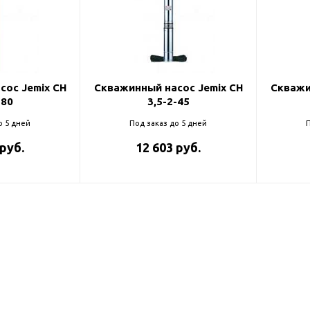
ль и крепеж
Комплектующие
анги
Корпус фильтра
Д и PPR
Сменные элементы
Стационарные фильтры
лекс
сос Jemix CH
Скважинный насос Jemix CH
Скважи
-80
3,5-2-45
Комплекты картриджей
для PPR-труб
Комплетующие
о 5 дней
Под заказ до 5 дней
П
 герметики,
Питьевые системы
 руб.
12 603 руб.
очистки
Фильтры-кувшины
Кувшины
Сменные элементы