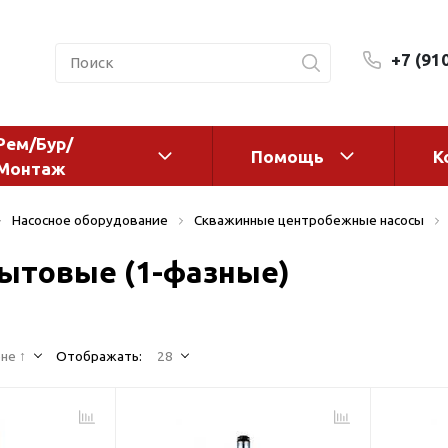
+7 (91
Рем/Бур/
Помощь
К
Монтаж
 оборудование и
Фильтры и сменные эл
Насосное оборудование
Скважинные центробежные насосы
а
Системы очистки воды
ытовые (1-фазные)
Комплектующие
авления
Реагенты
 для систем
Фильтрующие среды
ения
не ↑
Отображать:
28
Системы фильтрации
BWT
дранты
Магистральные фильтр
 адаптеры
Гейзер