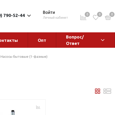
Войти
0
0
0
0) 790-52-44
Личный кабинет
Вопрос/
онтакты
Опт
Ответ
ементы
Электрокотлы. Водонагреватели.
Насосы бытовые (1-фазные)
Стабилизаторы
Водонагреватели
Электрокотлы
ы