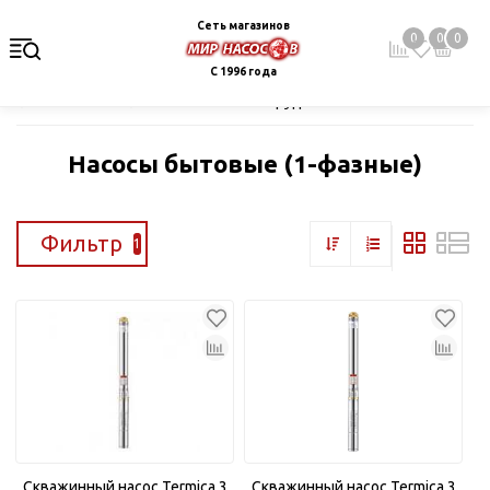
Сеть магазинов
0
0
0
С 1996 года
Главная
Каталог
Насосное оборудование
Скважинные це
Насосы бытовые (1-фазные)
Фильтр
1
Скважинный насос Termica 3
Скважинный насос Termica 3