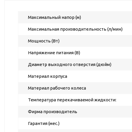
ГВС и повышения
давления
Максимальный напор (м)
Циркуляционные
насосы фланцевые
Максимальная производительность (л/мин)
Циркуляционные
насосы (сухой ротор)
Мощность (Вт)
Насосы для повышения
Напряжение питания (В)
давления
Рециркуляционные
Диаметр выходного отверстия (дюйм)
насосы для ГВС
Материал корпуса
Циркуляционные
насосы резьбовые
Материал рабочего колеса
Колодезные насосы
Температура перекачиваемой жидкости:
Насосы для фонтана и
Фирма производитель
бассейна
Фонтанные насосы
Гарантия (мес.)
Насосы и оборудование