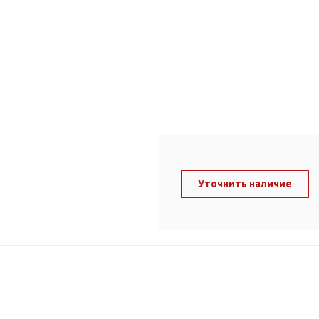
ль и крепеж
Комплектующие
анги
Корпус фильтра
Д и PPR
Сменные элементы
Стационарные фильтры
лекс
Комплекты картриджей
для PPR-труб
Комплетующие
 герметики,
Питьевые системы
очистки
Уточнить наличие
Фильтры-кувшины
Кувшины
Сменные элементы