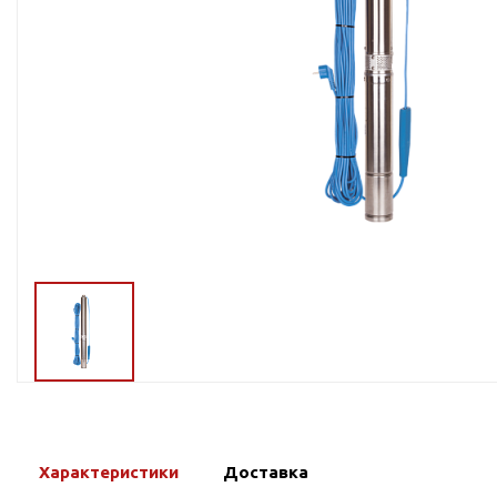
Тросы,кабе
Насосные станции
Трубы и шл
Скважинные
центробежные насосы
Фитинги ПН
Насосы бытовые (1-
ПНД
фазные)
ПНД Джи
Насосы промышленные
Фитинги 
(3х-фазные)
Фурнитура,
Вибрационные насосы
прокладки
Винтовые насосы
Дренаж и канализация
Шламовые насосы
Дренажные насосы
Канализационные
установки
Фекальные насосы
Характеристики
Доставка
Насосы для циркуляции,