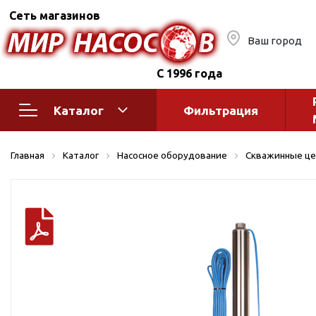
Сеть магазинов
Ваш город
С 1996 года
Каталог
Фильтрация
Насосное оборудование
Монтажное
Главная
Каталог
Насосное оборудование
Скважинные це
автоматик
Поверхностные насосы
Полив
Бытовые
Шкафы упр
Горизонтальные
многоступенчатые
Автоматика
Вертикальные
водоснабж
многоступенчатые
Краны и ги
Консольно-
Оголовки и
моноблочные