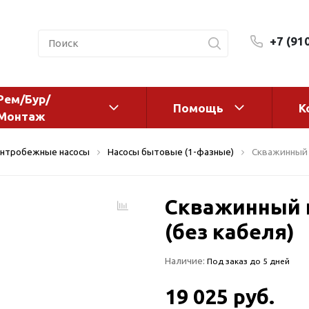
+7 (91
Рем/Бур/
Помощь
К
Монтаж
 оборудование и
Фильтры и сменные эл
нтробежные насосы
Насосы бытовые (1-фазные)
Скважинный н
а
Системы очистки воды
Комплектующие
Скважинный н
авления
Реагенты
 для систем
(без кабеля)
Фильтрующие среды
ения
Системы фильтрации
Наличие:
Под заказ до 5 дней
BWT
дранты
Магистральные фильтр
 адаптеры
19 025 руб.
Гейзер