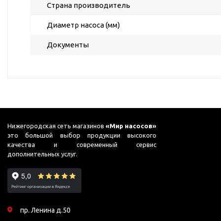
Страна производитель
для бассейнов
Гидроаккумуляторы и
Диаметр насоса (мм)
расширительные баки
Документы
Гидроаккумуляторы
Комплектующие для
расширительных баков
Мембраны и фланцы
Расширительные баки
Аренда
Нижегородская сеть магазинов
«Мир насосов»
это большой выбор продукции высокого
Оборудование для перекачивания
Запчасти
качества и современный сервис
дополнительных услуг.
топлива
Leo
Насосы для перекачки
Unipump
бензина
Конденсат
Насосы для перекачки
Aquario
пр. Ленина д.50
ДТ