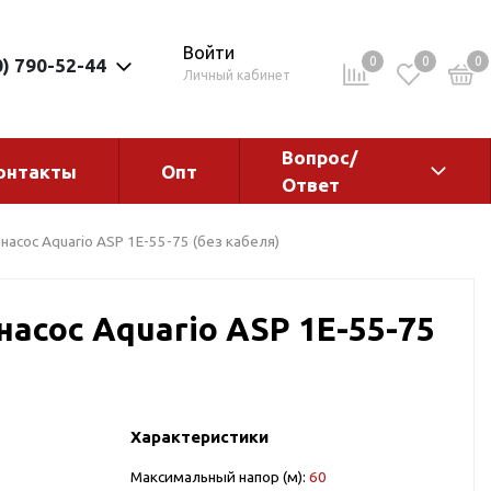
Войти
0
0
0
0) 790-52-44
Личный кабинет
Вопрос/
онтакты
Опт
Ответ
ементы
Электрокотлы. Водонагреватели.
асос Aquario ASP 1E-55-75 (без кабеля)
Стабилизаторы
Водонагреватели
асос Aquario ASP 1E-55-75
Электрокотлы
Характеристики
ы
Максимальный напор (м):
60